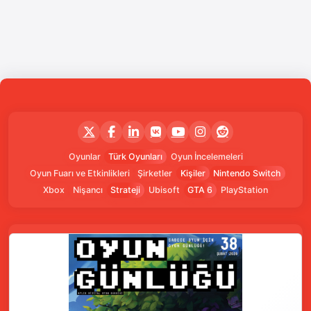
Oyunlar
Türk Oyunları
Oyun İncelemeleri
Oyun Fuarı ve Etkinlikleri
Şirketler
Kişiler
Nintendo Switch
Xbox
Nişancı
Strateji
Ubisoft
GTA 6
PlayStation