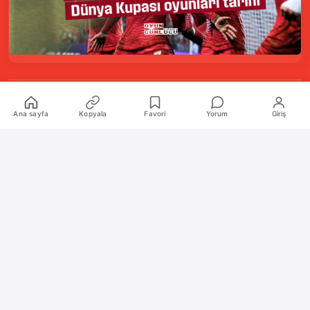
Kurumsal
Ana sayfa
Kopyala
Favori
Yorum
Giriş
Hakkımızda
İletişim
Künye
Katkıda Bulunanlar
Oyun Araçları Paketi
Oyun Araçları
Şekilli Nick Aracı
Nişangah Oluşturucu
Politikalar