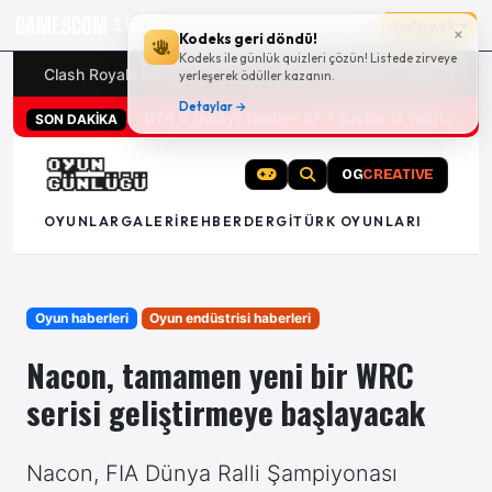
GAMESCOM
18g 17:21:04
Sayfaya git
×
Kodeks geri döndü!
Kodeks ile günlük quizleri çözün! Listede zirveye
Clash Royale kodları
Türk oyunları (PC ve konsollar) - 20
yerleşerek ödüller kazanın.
Detaylar →
San Diego Comic-Con 2026 tüm oyun duyuruları
SON DAKİKA
OG
CREATIVE
OYUNLAR
GALERI
REHBER
DERGI
TÜRK OYUNLARI
Oyun haberleri
Oyun endüstrisi haberleri
Nacon, tamamen yeni bir WRC
serisi geliştirmeye başlayacak
Nacon, FIA Dünya Ralli Şampiyonası