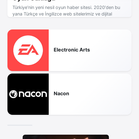
Türkiye'nin yeni nesil oyun haber sitesi. 2020'den bu
yana Türkçe ve İngilizce web sitelerimiz ve dijital
dergimizle sizinleyiz! - Reklam ve işbirliği için mail
atabilirsiniz.
Electronic Arts
Nacon