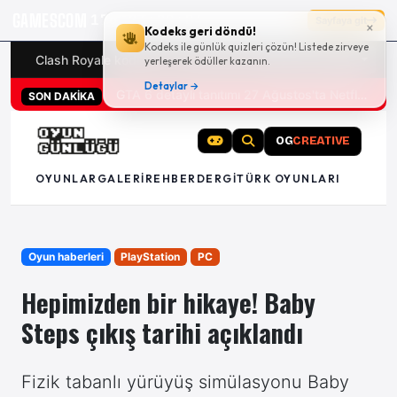
GAMESCOM
17g 23:20:04
Sayfaya git
×
Kodeks geri döndü!
Kodeks ile günlük quizleri çözün! Listede zirveye
Clash Royale kodları
Türk oyunları (PC ve konsollar) - 20
yerleşerek ödüller kazanın.
Detaylar →
San Diego Comic-Con 2026 tüm oyun duyuruları
SON DAKİKA
OG
CREATIVE
OYUNLAR
GALERI
REHBER
DERGI
TÜRK OYUNLARI
Oyun haberleri
PlayStation
PC
Hepimizden bir hikaye! Baby
Steps çıkış tarihi açıklandı
Fizik tabanlı yürüyüş simülasyonu Baby