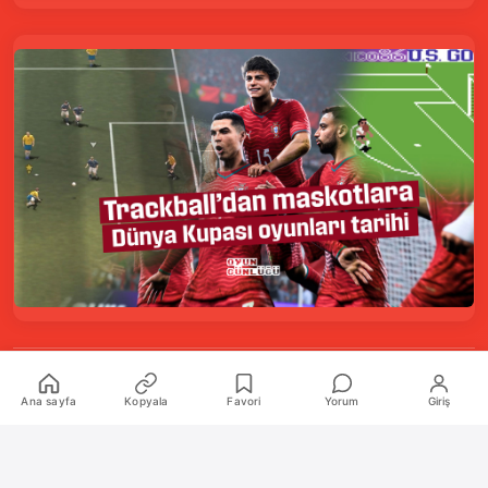
Kurumsal
Ana sayfa
Kopyala
Favori
Yorum
Giriş
Hakkımızda
İletişim
Künye