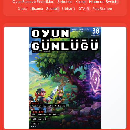
Oyun Fuarı ve Etkinlikleri
Şirketler
Kişiler
Nintendo Switch
Xbox
Nişancı
Strateji
Ubisoft
GTA 6
PlayStation