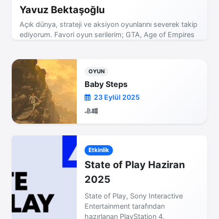
Yavuz Bektaşoğlu
Açık dünya, strateji ve aksiyon oyunlarını severek takip
ediyorum. Favori oyun serilerim; GTA, Age of Empires
ve Assassin's Creed! Yeni incelemeler için bizi takip
etmeye devam edin.
OYUN
Baby Steps
23 Eylül 2025
Etkinlik
State of Play Haziran
2025
State of Play, Sony Interactive
Entertainment tarafından
hazırlanan PlayStation 4,