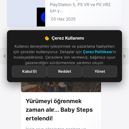
PlayStation 5, PS VR ve PS VR2
için y...
05 Haz 2025
Çerez Kullanımı
Kullanıcı deneyimini iyileştirmek ve pazarlama faaliyetleri
için çerezler kullanıyoruz. Detaylar için
Çerez Politikası
'nı
inceleyebilirsiniz. Çerezlere izin vermeniz, bağımsız oyun
gazeteciliğini sürdürmemize yardımcı oluyor.
Kabul Et
Reddet
Yönet
Yürümeyi öğrenmek
zaman alır... Baby Steps
ertelendi!