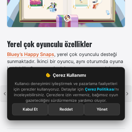
Yerel çok oyunculu özellikler
Bluey’s Happy Snaps
, yerel çok oyunculu desteği
sunmaktadır. İkinci bir oyuncu, aynı oturumda oyuna
katılabilir.
Oyun, çevrim içi oynama ve oyun içi satın
Çerez Kullanımı
alma içermemektedir. Bu bilgiler duyuru kapsamında
açıklanmıştır.
Kullanıcı deneyimini iyileştirmek ve pazarlama faaliyetleri
için çerezler kullanıyoruz. Detaylar için
Çerez Politikası
'nı
inceleyebilirsiniz. Çerezlere izin vermeniz, bağımsız oyun
gazeteciliğini sürdürmemize yardımcı oluyor.
Kabul Et
Reddet
Yönet