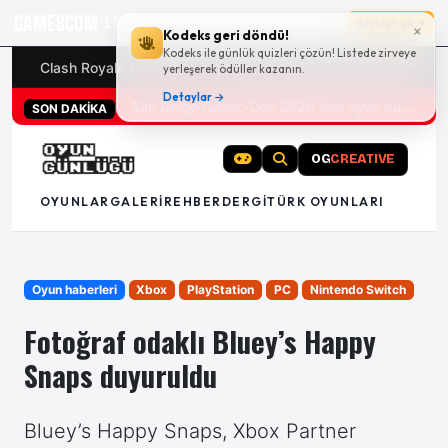
GAMESCOM
18g 00:58:55
Sayfaya git
×
Kodeks geri döndü!
Kodeks ile günlük quizleri çözün! Listede zirveye
Clash Royale kodları
Türk oyunları (PC ve konsollar) - 20
yerleşerek ödüller kazanın.
Detaylar →
San Diego Comic-Con 2026 tüm oyun duyuruları
SON DAKİKA
OG
CREATIVE
OYUNLAR
GALERI
REHBER
DERGI
TÜRK OYUNLARI
Oyun haberleri
Xbox
PlayStation
PC
Nintendo Switch
Fotoğraf odaklı Bluey’s Happy
Snaps duyuruldu
Bluey’s Happy Snaps, Xbox Partner