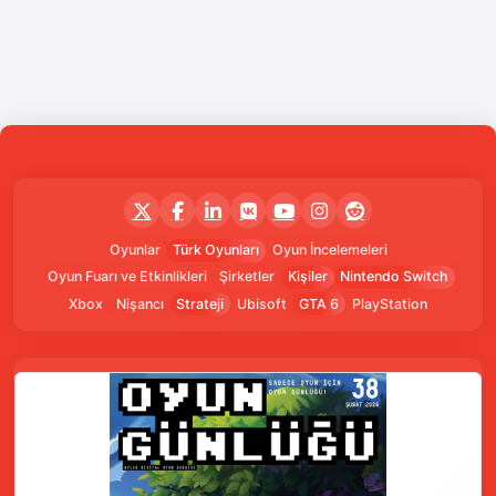
Oyunlar
Türk Oyunları
Oyun İncelemeleri
Oyun Fuarı ve Etkinlikleri
Şirketler
Kişiler
Nintendo Switch
Xbox
Nişancı
Strateji
Ubisoft
GTA 6
PlayStation