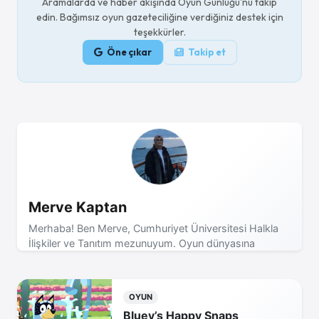
Aramalarda ve haber akışında Oyun Günlüğü'nü takip
edin. Bağımsız oyun gazeteciliğine verdiğiniz destek için
teşekkürler.
Öne çıkar
Takip et
Merve Kaptan
Merhaba! Ben Merve, Cumhuriyet Üniversitesi Halkla
İlişkiler ve Tanıtım mezunuyum. Oyun dünyasına
tutkuyla bağlıyım ve en güncel haberleri, ilginç içerikleri
sizlerle paylaşmayı seviyorum.
OYUN
Bluey’s Happy Snaps