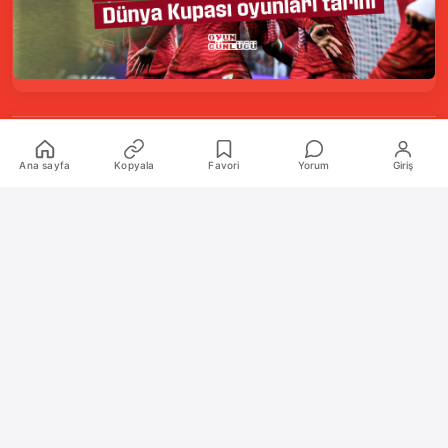
Kurumsal
Ana sayfa
Kopyala
Favori
Yorum
Giriş
Hakkımızda
İletişim
Künye
Katkıda Bulunanlar
Oyun Araçları Paketi
Oyun Araçları
Şekilli Nick Aracı
Nişangah Oluşturucu
Politikalar