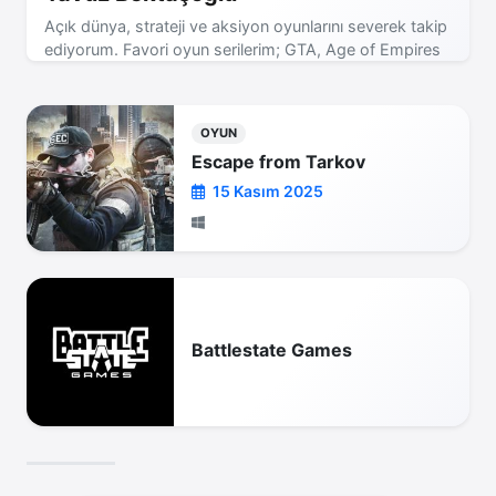
Açık dünya, strateji ve aksiyon oyunlarını severek takip
ediyorum. Favori oyun serilerim; GTA, Age of Empires
ve Assassin's Creed! Yeni incelemeler için bizi takip
etmeye devam edin.
OYUN
Escape from Tarkov
15 Kasım 2025
Battlestate Games