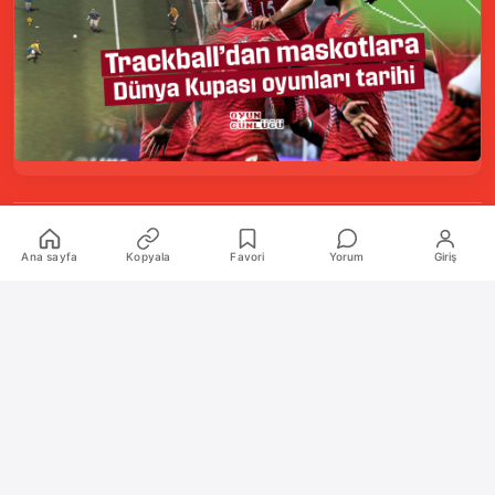
Kurumsal
Ana sayfa
Kopyala
Favori
Yorum
Giriş
Hakkımızda
İletişim
Künye
Katkıda Bulunanlar
Oyun Araçları Paketi
Oyun Araçları
Şekilli Nick Aracı