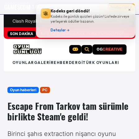
GAMESCOM
16g 01:22:33
Sayfaya git
×
Kodeks geri döndü!
Kodeks ile günlük quizleri çözün! Listede zirveye
Clash Royale kodları
Türk oyunları (PC ve konsollar) - 20
yerleşerek ödüller kazanın.
Detaylar →
San Diego Comic-Con 2026 tüm oyun duyuruları
SON DAKİKA
OG
CREATIVE
OYUNLAR
GALERI
REHBER
DERGI
TÜRK OYUNLARI
Oyun haberleri
PC
Escape From Tarkov tam sürümle
birlikte Steam'e geldi!
Birinci şahıs extraction nişancı oyunu