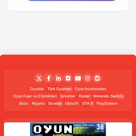
Oyunlar
Türk Oyunları
Oyun İncelemeleri
Oyun Fuarı ve Etkinlikleri
Şirketler
Kişiler
Nintendo Switch
Xbox
Nişancı
Strateji
Ubisoft
GTA 6
PlayStation