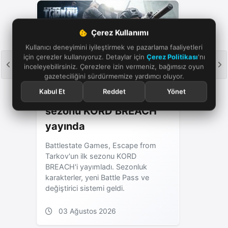
Çerez Kullanımı
Kullanıcı deneyimini iyileştirmek ve pazarlama faaliyetleri
için çerezler kullanıyoruz. Detaylar için
Çerez Politikası
'nı
inceleyebilirsiniz. Çerezlere izin vermeniz, bağımsız oyun
gazeteciliğini sürdürmemize yardımcı oluyor.
Kabul Et
Reddet
Yönet
Escape from Tarkov ilk
sezonu KORD BREACH
yayında
Battlestate Games, Escape from
Tarkov'un ilk sezonu KORD
BREACH'i yayımladı. Sezonluk
karakterler, yeni Battle Pass ve
değiştirici sistemi geldi.
03 Ağustos 2026