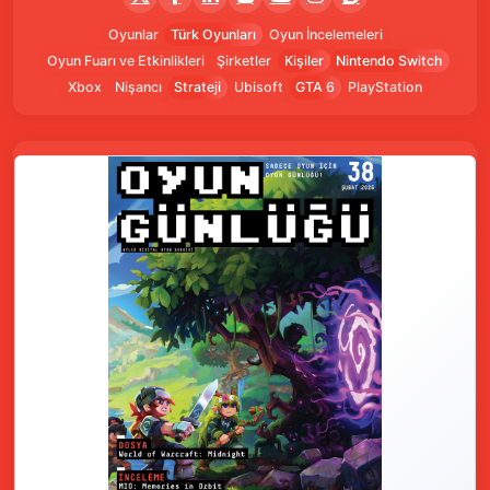
Oyunlar
Türk Oyunları
Oyun İncelemeleri
Oyun Fuarı ve Etkinlikleri
Şirketler
Kişiler
Nintendo Switch
Xbox
Nişancı
Strateji
Ubisoft
GTA 6
PlayStation