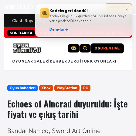
GAMESCOM
17g 22:14:39
Sayfaya git
×
Kodeks geri döndü!
Kodeks ile günlük quizleri çözün! Listede zirveye
Clash Royale kodları
Türk oyunları (PC ve konsollar) - 20
yerleşerek ödüller kazanın.
Detaylar →
San Diego Comic-Con 2026 tüm oyun duyuruları
SON DAKİKA
OG
CREATIVE
OYUNLAR
GALERI
REHBER
DERGI
TÜRK OYUNLARI
Oyun haberleri
Xbox
PlayStation
PC
Echoes of Aincrad duyuruldu: İşte
fiyatı ve çıkış tarihi
Bandai Namco, Sword Art Online