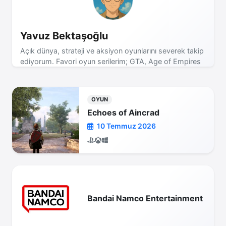
Yavuz Bektaşoğlu
Açık dünya, strateji ve aksiyon oyunlarını severek takip
ediyorum. Favori oyun serilerim; GTA, Age of Empires
ve Assassin's Creed! Yeni incelemeler için bizi takip
etmeye devam edin.
OYUN
Echoes of Aincrad
10 Temmuz 2026
Bandai Namco Entertainment