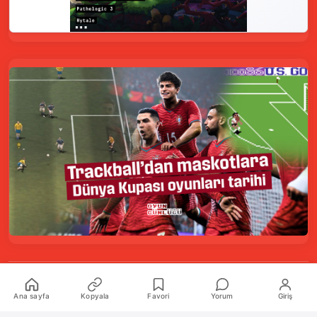
Kurumsal
Ana sayfa
Kopyala
Favori
Yorum
Giriş
Hakkımızda