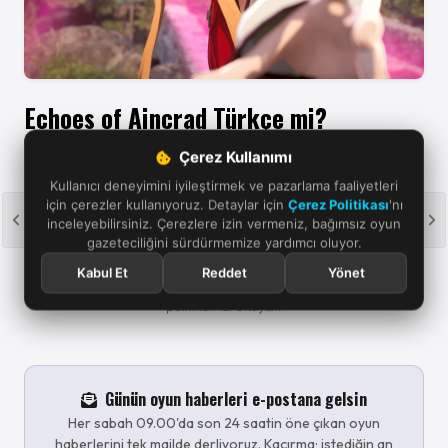
Echoes of Aincrad Türkçe mi?
On dört tane dil desteği arasında Türkçe bulunmuyor.
Çerez Kullanımı
Kullanıcı deneyimini iyileştirmek ve pazarlama faaliyetleri
için çerezler kullanıyoruz. Detaylar için
Çerez Politikası
'nı
inceleyebilirsiniz. Çerezlere izin vermeniz, bağımsız oyun
gazeteciliğini sürdürmemize yardımcı oluyor.
Oyun haberleri için temel kriterlerimizi merak ediyorsanız haber
politikası ve standartlarımıza göz atabilirsiniz. Bir bağlantıya tıklayıp
Kabul Et
Reddet
Yönet
satın alma işlemi yaparsanız, küçük bir komisyon alabiliriz.
Yayın
politikamızı okuyun.
Günün oyun haberleri e-postana gelsin
Her sabah 09.00'da son 24 saatin öne çıkan oyun
haberlerini tek mailde derliyoruz. Kaçırma; istediğin an