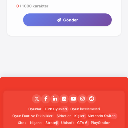
0
/ 1000 karakter
Gönder
Oyunlar
Türk Oyunları
Oyun İncelemeleri
Oyun Fuarı ve Etkinlikleri
Şirketler
Kişiler
Nintendo Switch
Xbox
Nişancı
Strateji
Ubisoft
GTA 6
PlayStation