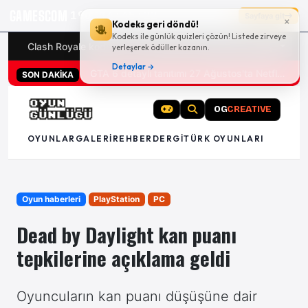
GAMESCOM
19g 14:45:21
Sayfaya git
×
Kodeks geri döndü!
Kodeks ile günlük quizleri çözün! Listede zirveye
Clash Royale kodları
Türk oyunları (PC ve konsollar) - 20
yerleşerek ödüller kazanın.
Detaylar →
San Diego Comic-Con 2026 tüm oyun duyuruları
SON DAKİKA
OG
CREATIVE
OYUNLAR
GALERI
REHBER
DERGI
TÜRK OYUNLARI
Oyun haberleri
PlayStation
PC
Dead by Daylight kan puanı
tepkilerine açıklama geldi
Oyuncuların kan puanı düşüşüne dair