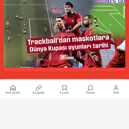
Kurumsal
Ana sayfa
Kopyala
Favori
Yorum
Giriş
Hakkımızda
İletişim
Künye
Katkıda Bulunanlar