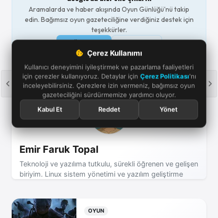
Aramalarda ve haber akışında Oyun Günlüğü'nü takip
edin. Bağımsız oyun gazeteciliğine verdiğiniz destek için
teşekkürler.
Öne çıkar
Takip et
Çerez Kullanımı
Kullanıcı deneyimini iyileştirmek ve pazarlama faaliyetleri
için çerezler kullanıyoruz. Detaylar için
Çerez Politikası
'nı
inceleyebilirsiniz. Çerezlere izin vermeniz, bağımsız oyun
gazeteciliğini sürdürmemize yardımcı oluyor.
Kabul Et
Reddet
Yönet
Emir Faruk Topal
Teknoloji ve yazılıma tutkulu, sürekli öğrenen ve gelişen
biriyim. Linux sistem yönetimi ve yazılım geliştirme
alanında deneyimliyim. Oyun dünyasında strateji ve
rekabeti severim. Yenilikçi projelerle sınırlarımı
zorlamayı seviyorum.
OYUN