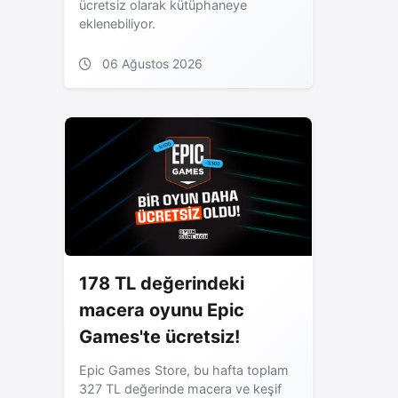
ücretsiz olarak kütüphaneye
eklenebiliyor.
06 Ağustos 2026
178 TL değerindeki
macera oyunu Epic
Games'te ücretsiz!
Epic Games Store, bu hafta toplam
327 TL değerinde macera ve keşif