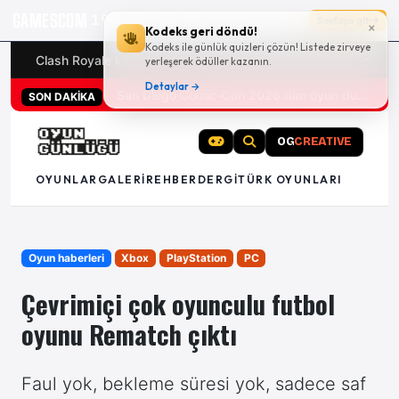
GAMESCOM
19g 09:55:54
Sayfaya git
×
Kodeks geri döndü!
Kodeks ile günlük quizleri çözün! Listede zirveye
Clash Royale kodları
Türk oyunları (PC ve konsollar) - 20
yerleşerek ödüller kazanın.
Detaylar →
San Diego Comic-Con 2026 tüm oyun duyuruları
SON DAKİKA
OG
CREATIVE
OYUNLAR
GALERI
REHBER
DERGI
TÜRK OYUNLARI
Oyun haberleri
Xbox
PlayStation
PC
Çevrimiçi çok oyunculu futbol
oyunu Rematch çıktı
Faul yok, bekleme süresi yok, sadece saf