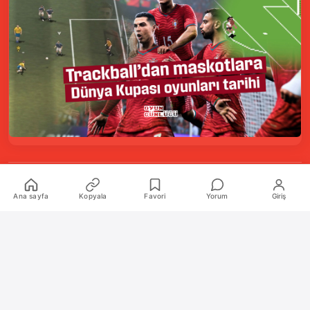
Kurumsal
Ana sayfa
Kopyala
Favori
Yorum
Giriş
Hakkımızda
İletişim
Künye
Katkıda Bulunanlar
Oyun Araçları Paketi