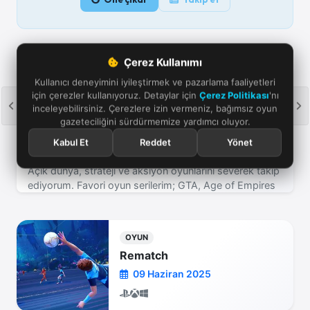
Çerez Kullanımı
Kullanıcı deneyimini iyileştirmek ve pazarlama faaliyetleri
için çerezler kullanıyoruz. Detaylar için
Çerez Politikası
'nı
inceleyebilirsiniz. Çerezlere izin vermeniz, bağımsız oyun
gazeteciliğini sürdürmemize yardımcı oluyor.
Kabul Et
Reddet
Yönet
Yavuz Bektaşoğlu
Açık dünya, strateji ve aksiyon oyunlarını severek takip
ediyorum. Favori oyun serilerim; GTA, Age of Empires
ve Assassin's Creed! Yeni incelemeler için bizi takip
etmeye devam edin.
OYUN
Rematch
09 Haziran 2025