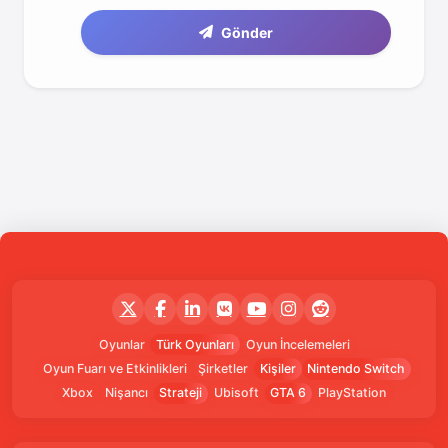
Gönder
Oyunlar
Türk Oyunları
Oyun İncelemeleri
Oyun Fuarı ve Etkinlikleri
Şirketler
Kişiler
Nintendo Switch
Xbox
Nişancı
Strateji
Ubisoft
GTA 6
PlayStation