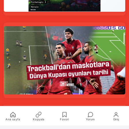
Kurumsal
Ana sayfa
Kopyala
Favori
Yorum
Giriş
Hakkımızda