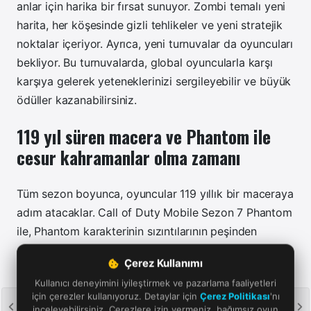
anlar için harika bir fırsat sunuyor. Zombi temalı yeni
harita, her köşesinde gizli tehlikeler ve yeni stratejik
noktalar içeriyor. Ayrıca, yeni turnuvalar da oyuncuları
bekliyor. Bu turnuvalarda, global oyuncularla karşı
karşıya gelerek yeteneklerinizi sergileyebilir ve büyük
ödüller kazanabilirsiniz.
119 yıl süren macera ve Phantom ile
cesur kahramanlar olma zamanı
Tüm sezon boyunca, oyuncular 119 yıllık bir maceraya
adım atacaklar. Call of Duty Mobile Sezon 7 Phantom
ile, Phantom karakterinin sızıntılarının peşinden
giderek işaretleri kullanabilir, cesur bir kahraman olma
Çerez Kullanımı
yolunda ilerleyebilirsiniz. Bu sezon, her köşe başında
Kullanıcı deneyimini iyileştirmek ve pazarlama faaliyetleri
yeni sırların keşfedileceği, yeni stratejik hamlelerin
için çerezler kullanıyoruz. Detaylar için
Çerez Politikası
'nı
yapılacağı ve her zaferin ardında benzersiz ödüller
inceleyebilirsiniz. Çerezlere izin vermeniz, bağımsız oyun