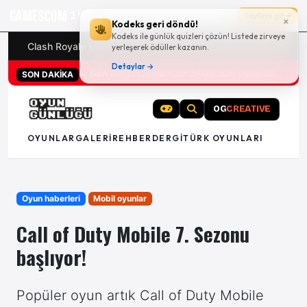
GAMESCOM
19g 00:37:20
Sayfaya git
×
Kodeks geri döndü!
Kodeks ile günlük quizleri çözün! Listede zirveye
Clash Royale kodları
Türk oyunları (PC ve konsollar) - 20
yerleşerek ödüller kazanın.
Detaylar →
San Diego Comic-Con 2026 tüm oyun duyuruları
SON DAKİKA
OG
CREATIVE
OYUNLAR
GALERI
REHBER
DERGI
TÜRK OYUNLARI
Oyun haberleri
Mobil oyunlar
Call of Duty Mobile 7. Sezonu
başlıyor!
Popüler oyun artık Call of Duty Mobile