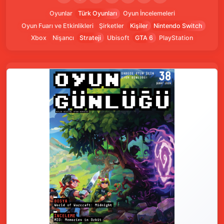
Oyunlar
Türk Oyunları
Oyun İncelemeleri
Oyun Fuarı ve Etkinlikleri
Şirketler
Kişiler
Nintendo Switch
Xbox
Nişancı
Strateji
Ubisoft
GTA 6
PlayStation