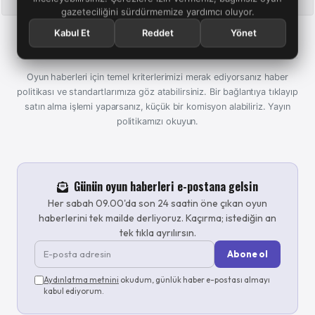
gazeteciliğini sürdürmemize yardımcı oluyor.
yer aldığı bir maceraya dönüşecek.
Kabul Et
Reddet
Yönet
Oyun haberleri için temel kriterlerimizi merak ediyorsanız haber
politikası ve standartlarımıza göz atabilirsiniz. Bir bağlantıya tıklayıp
satın alma işlemi yaparsanız, küçük bir komisyon alabiliriz.
Yayın
politikamızı okuyun.
Günün oyun haberleri e-postana gelsin
Her sabah 09.00'da son 24 saatin öne çıkan oyun
haberlerini tek mailde derliyoruz. Kaçırma; istediğin an
tek tıkla ayrılırsın.
Abone ol
Aydınlatma metnini
okudum, günlük haber e-postası almayı
kabul ediyorum.