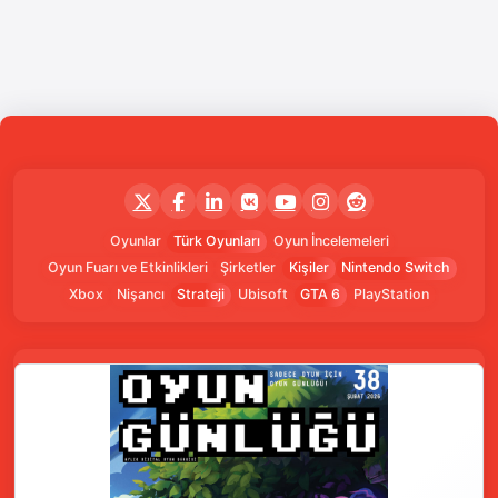
Oyunlar
Türk Oyunları
Oyun İncelemeleri
Oyun Fuarı ve Etkinlikleri
Şirketler
Kişiler
Nintendo Switch
Xbox
Nişancı
Strateji
Ubisoft
GTA 6
PlayStation