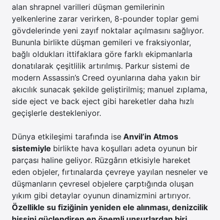
alan shrapnel varilleri düşman gemilerinin
yelkenlerine zarar verirken, 8-pounder toplar gemi
gövdelerinde yeni zayıf noktalar açılmasını sağlıyor.
Bununla birlikte düşman gemileri ve fraksiyonlar,
bağlı oldukları ittifaklara göre farklı ekipmanlarla
donatılarak çeşitlilik artırılmış. Parkur sistemi de
modern Assassin’s Creed oyunlarına daha yakın bir
akıcılık sunacak şekilde geliştirilmiş; manuel zıplama,
side eject ve back eject gibi hareketler daha hızlı
geçişlerle destekleniyor.
Dünya etkileşimi tarafında ise
Anvil’in Atmos
sistemiyle
birlikte hava koşulları adeta oyunun bir
parçası haline geliyor. Rüzgârın etkisiyle hareket
eden objeler, fırtınalarda çevreye yayılan nesneler ve
düşmanların çevresel objelere çarptığında oluşan
yıkım gibi detaylar oyunun dinamizmini artırıyor.
Özellikle su fiziğinin yeniden ele alınması, denizcilik
hissini güçlendiren en önemli unsurlardan biri