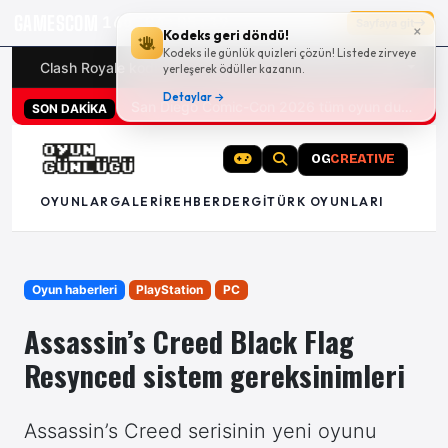
GAMESCOM
16g 04:05:18
Sayfaya git
×
Kodeks geri döndü!
Kodeks ile günlük quizleri çözün! Listede zirveye
Clash Royale kodları
Türk oyunları (PC ve konsollar) - 20
yerleşerek ödüller kazanın.
Detaylar →
San Diego Comic-Con 2026 tüm oyun duyuruları
SON DAKİKA
OG
CREATIVE
OYUNLAR
GALERI
REHBER
DERGI
TÜRK OYUNLARI
Oyun haberleri
PlayStation
PC
Assassin’s Creed Black Flag
Resynced sistem gereksinimleri
Assassin’s Creed serisinin yeni oyunu