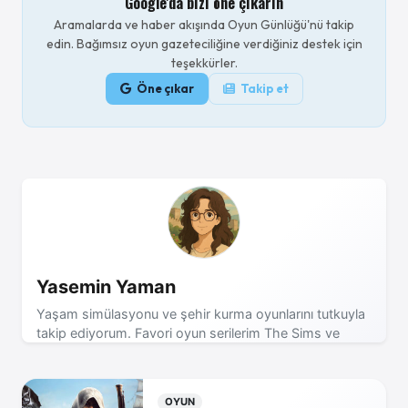
Google'da bizi öne çıkarın
Aramalarda ve haber akışında Oyun Günlüğü'nü takip
edin. Bağımsız oyun gazeteciliğine verdiğiniz destek için
teşekkürler.
Öne çıkar
Takip et
Yasemin Yaman
Yaşam simülasyonu ve şehir kurma oyunlarını tutkuyla
takip ediyorum. Favori oyun serilerim The Sims ve
Cities Skylines! Son dakika oyun haberleri için takipte
kalın!
OYUN