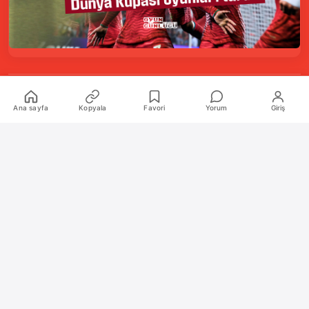
Kurumsal
Ana sayfa
Kopyala
Favori
Yorum
Giriş
Hakkımızda
İletişim
Künye
Katkıda Bulunanlar
Oyun Araçları Paketi
Oyun Araçları
Şekilli Nick Aracı
Nişangah Oluşturucu
Politikalar