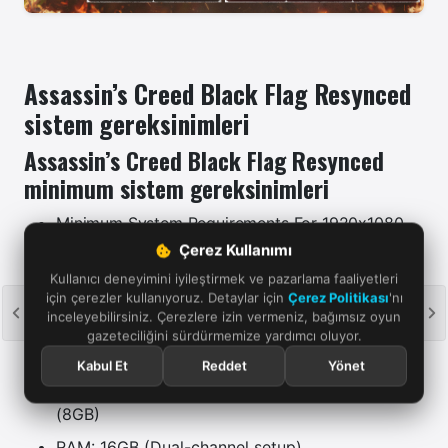
Assassin’s Creed Black Flag Resynced
sistem gereksinimleri
Assassin’s Creed Black Flag Resynced
minimum sistem gereksinimleri
Minimum System Requirements For 1920x1080,
30 FPS, Low Preset, Ray Tracing – Standard,
Çerez Kullanımı
Upscaler – Balanced
Kullanıcı deneyimini iyileştirmek ve pazarlama faaliyetleri
için çerezler kullanıyoruz. Detaylar için
Çerez Politikası
'nı
CPU: Intel Core i7-8700K 3.7 GHz,
AMD
Ryzen
inceleyebilirsiniz. Çerezlere izin vermeniz, bağımsız oyun
5 3600 3.6 GHz
gazeteciliğini sürdürmemize yardımcı oluyor.
GPU: NVIDIA GeForce GTX 1660 (6GB), AMD
Kabul Et
Reddet
Yönet
Radeon RX5500XT (8GB) or Intel ARC A580
(8GB)
RAM: 16GB (Dual-channel setup)