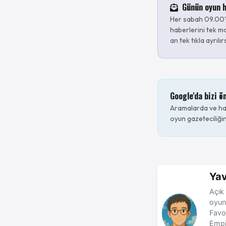
Günün oyun h
Her sabah 09.00'
haberlerini tek ma
an tek tıkla ayrılır
Google'da bizi ö
Aramalarda ve hab
oyun gazeteciliğin
Yav
Açık 
oyun
Favo
Empi