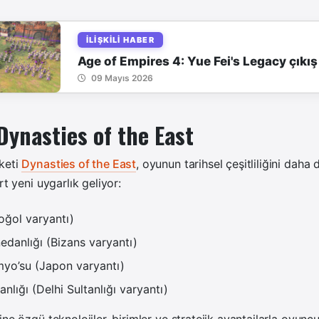
İLIŞKILI HABER
Age of Empires 4: Yue Fei's Legacy çıkış
09 Mayıs 2026
Dynasties of the East
keti
Dynasties of the East
, oyunun tarihsel çeşitliliğini daha d
rt yeni uygarlık geliyor:
oğol varyantı)
danlığı (Bizans varyantı)
yo’su (Japon varyantı)
lığı (Delhi Sultanlığı varyantı)