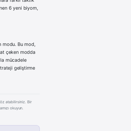
ara farklı taktik
enen 6 yeni biyom,
yun modu. Bu mod,
ikkat çeken modda
ıyla mücadele
rateji geliştirme
z atabilirsiniz. Bir
kamızı okuyun.