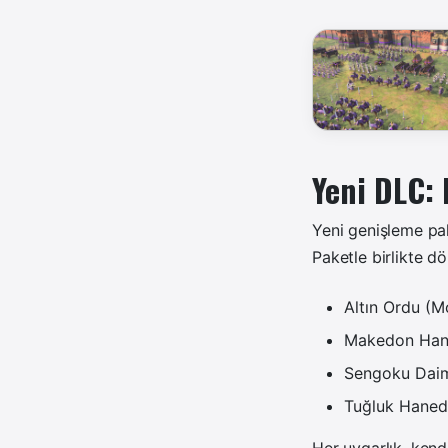
Yeni DLC: 
Yeni genişleme pa
Paketle birlikte dö
Altın Ordu (M
Makedon Hane
Sengoku Daim
Tuğluk Hanedan