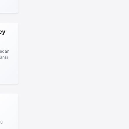
cy
nedan
tansı
h
ku