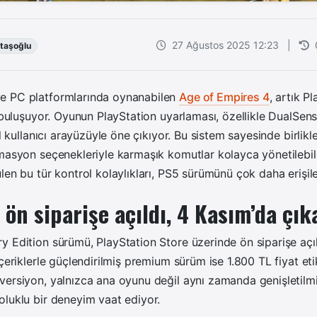
27 Ağustos 2025 12:23
|
taşoğlu
e PC platformlarında oynanabilen
Age of Empires 4
, artık P
a buluşuyor. Oyunun PlayStation uyarlaması, özellikle DualSen
el kullanıcı arayüzüyle öne çıkıyor. Bu sistem sayesinde birlikle
masyon seçenekleriyle karmaşık komutlar kolayca yönetilebile
len bu tür kontrol kolaylıkları, PS5 sürümünü çok daha erişileb
 ön siparişe açıldı, 4 Kasım’da çı
 Edition sürümü, PlayStation Store üzerinde ön siparişe açı
çeriklerle güçlendirilmiş premium sürüm ise 1.800 TL fiyat eti
ersiyon, yalnızca ana oyunu değil aynı zamanda genişletilmiş
luklu bir deneyim vaat ediyor.