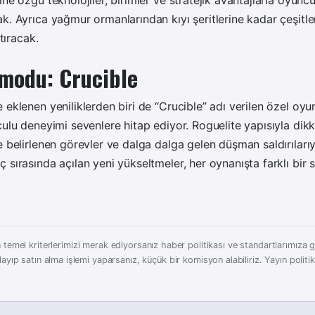
ne özgü teknolojiler, birimler ve stratejik avantajlarla oyuncul
k. Ayrıca yağmur ormanlarından kıyı şeritlerine kadar çeşitl
rtıracak.
 modu: Crucible
 eklenen yeniliklerden biri de “Crucible” adı verilen özel o
culu deneyimi sevenlere hitap ediyor. Roguelite yapısıyla d
e belirlenen görevler ve dalga dalga gelen düşman saldırılar
sırasında açılan yeni yükseltmeler, her oynanışta farklı bir st
 temel kriterlerimizi merak ediyorsanız haber politikası ve standartlarımıza gö
layıp satın alma işlemi yaparsanız, küçük bir komisyon alabiliriz.
Yayın politi