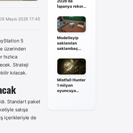
2026'da
İspanya rekor
kadrosuyla
sahneye
09 Mayıs 2026 17:45
çıkıyor
Modelleyip
layStation 5
saklanılan
se üzerinden
saklambaç
oyunu Fake Me
r hızlıca
duyuruldu
cek. Strateji
ilir kılacak.
Mistfall Hunter
kacak
1 milyon
oyuncuya
ulaştı, solo
ldı. Standart paket
mod geliyor
ketiyle satışa
 içerikleriyle de