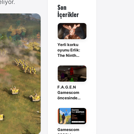
liyor.
Son
İçerikler
Yerli korku
oyunu Erlik:
The Ninth
Branch,
Steam'de
F.A.G.E.N
Gamescom
öncesinde
Steam’de istek
listesine açıldı
Gamescom