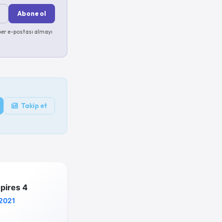
Abone ol
er e-postası almayı
Takip et
pires 4
2021