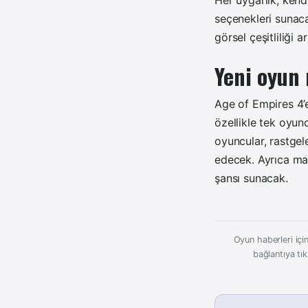
Her uygarlık, kendi
seçenekleri sunaca
görsel çeşitliliği a
Yeni oyun
Age of Empires 4’e
özellikle tek oyun
oyuncular, rastgel
edecek. Ayrıca maç 
şansı sunacak.
Oyun haberleri için
bağlantıya tık