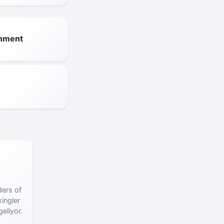
inment
ers of
ingler
geliyor.