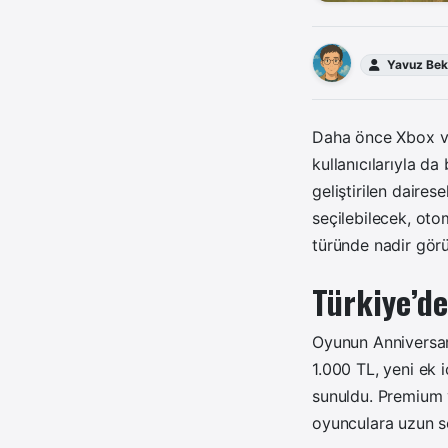
Yavuz Bek
Daha önce Xbox v
kullanıcılarıyla d
geliştirilen daires
seçilebilecek, oto
türünde nadir görü
Türkiye’de
Oyunun Anniversary
1.000 TL, yeni ek i
sunuldu. Premium v
oyunculara uzun so