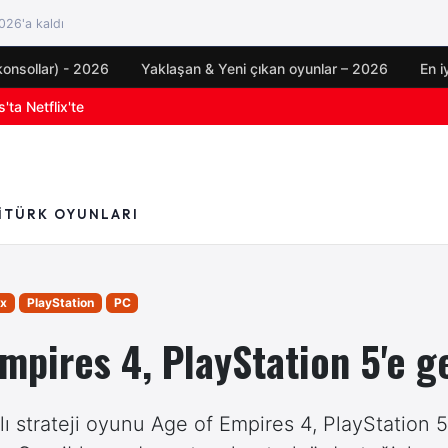
26'a kaldı
konsollar) - 2026
Yaklaşan & Yeni çıkan oyunlar – 2026
En i
oyun duyuruları
I
TÜRK OYUNLARI
x
PlayStation
PC
mpires 4, PlayStation 5'e ge
 strateji oyunu Age of Empires 4, PlayStation 