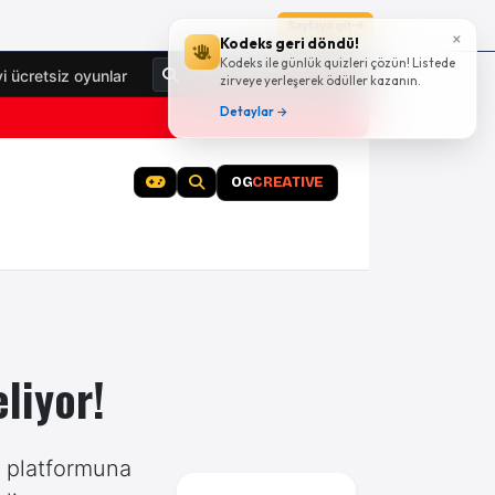
Sayfaya git
×
Kodeks geri döndü!
Kodeks ile günlük quizleri çözün! Listede
Giriş Yap
yi ücretsiz oyunlar
zirveye yerleşerek ödüller kazanın.
Detaylar →
OG
CREATIVE
liyor!
5 platformuna