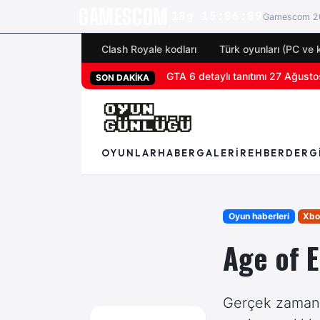
GAMESCOM
18g 15:06:07
Gamescom 20
Clash Royale kodları
Türk oyunları (PC ve 
San Diego Comic-Con 2026 tüm 
SON DAKİKA
OYUNLAR
HABER
GALERI
REHBER
DERG
Oyun haberleri
Xbo
Age of E
Gerçek zamanlı