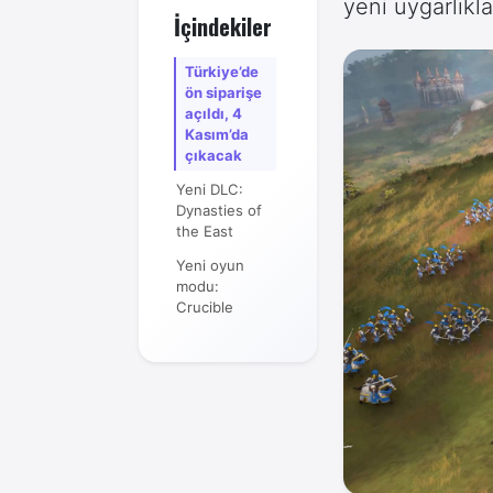
yeni uygarlıkl
İçindekiler
Türkiye’de
ön siparişe
açıldı, 4
Kasım’da
çıkacak
Yeni DLC:
Dynasties of
the East
Yeni oyun
modu:
Crucible