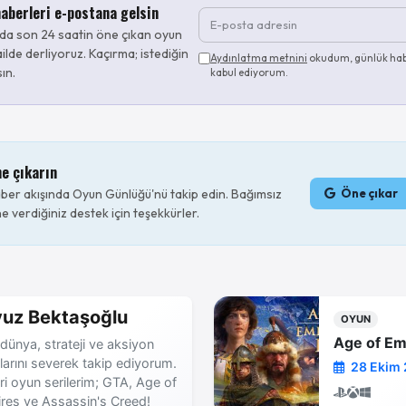
aberleri e-postana gelsin
da son 24 saatin öne çıkan oyun
ilde derliyoruz. Kaçırma; istediğin
Aydınlatma metnini
okudum, günlük hab
sın.
kabul ediyorum.
ne çıkarın
er akışında Oyun Günlüğü'nü takip edin. Bağımsız
Öne çıkar
e verdiğiniz destek için teşekkürler.
uz Bektaşoğlu
OYUN
Age of Em
dünya, strateji ve aksiyon
larını severek takip ediyorum.
28 Ekim 
ri oyun serilerim; GTA, Age of
res ve Assassin's Creed!