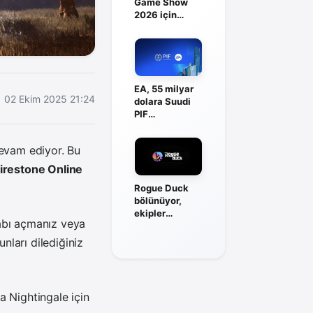
Game Show
2026 için
yayın tarihini
duyurdu
EA, 55 milyar
02 Ekim 2025 21:24
dolara Suudi
PIF
liderliğindeki
gruba satıldı
devam ediyor. Bu
irestone Online
Rogue Duck
bölünüyor,
ekipler
abı açmanız veya
bağımsızlığını
kazanıyor
ları dilediğiniz
a Nightingale için