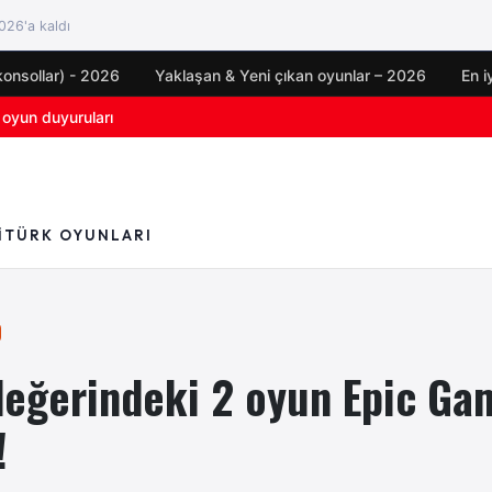
26'a kaldı
konsollar) - 2026
Yaklaşan & Yeni çıkan oyunlar – 2026
En i
için çıkış tarihi açıklandı
I
TÜRK OYUNLARI
değerindeki 2 oyun Epic Ga
!