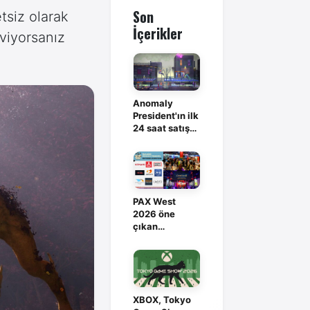
Son
tsiz olarak
İçerikler
viyorsanız
Anomaly
President'ın ilk
24 saat satış
rakamı
açıklandı
PAX West
2026 öne
çıkan
katılımcılarını
duyurdu
XBOX, Tokyo