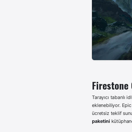
Firestone
Tarayıcı tabanlı i
eklenebiliyor.
Epic
ücretsiz teklif su
paketini
kütüphanel