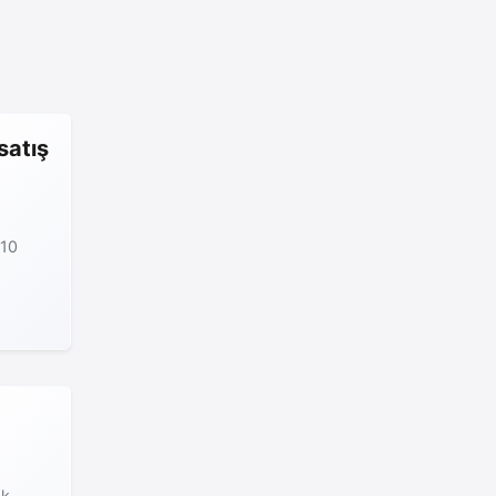
satış
 10
k.