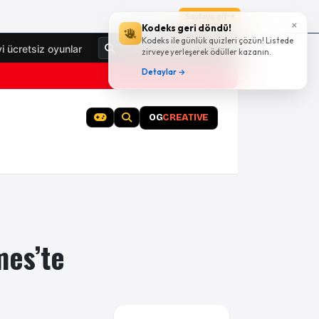
Sayfaya git
×
Kodeks geri döndü!
Kodeks ile günlük quizleri çözün! Listede
Giriş Yap
yi ücretsiz oyunlar
zirveye yerleşerek ödüller kazanın.
Detaylar →
OG
CREATIVE
mes’te