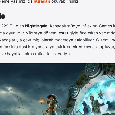
celeme yazımızı da
buradan
okuyabilirsiniz.
le
ı 229 TL olan
Nightingale
, Kanadalı stüdyo Inflexion Games i
ma oyunudur. Viktorya dönemi estetiğiyle öne çıkan yapımda 
rkadaşlarıyla çevrimiçi olarak maceraya atılabiliyor. Gizemli p
n farklı fantastik diyarlara yolculuk ederken kaynak topluyor,
r ve hayatta kalma mücadelesi veriyor.