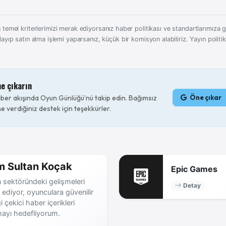
 temel kriterlerimizi merak ediyorsanız haber politikası ve standartlarımıza gö
layıp satın alma işlemi yaparsanız, küçük bir komisyon alabiliriz.
Yayın politi
ne çıkarın
er akışında Oyun Günlüğü'nü takip edin. Bağımsız
Öne çıkar
e verdiğiniz destek için teşekkürler.
m Sultan Koçak
Epic Games
 sektöründeki gelişmeleri
Detay
 ediyor, oyunculara güvenilir
gi çekici haber içerikleri
ayı hedefliyorum.