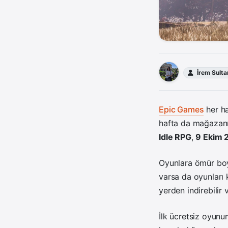
İrem Sulta
Epic Games
her ha
hafta da mağazanı
Idle RPG
,
9 Ekim 2
Oyunlara ömür boy
varsa da oyunları
yerden indirebilir 
İlk ücretsiz oyunu