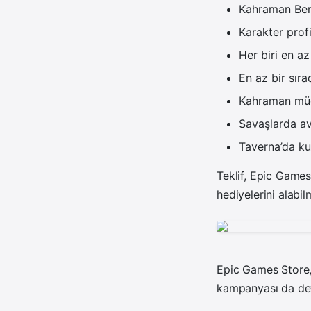
Kahraman Bene
Karakter profil
Her biri en a
En az bir sıra
Kahraman müce
Savaşlarda a
Taverna’da ku
Teklif, Epic Games
hediyelerini alabi
Epic Games Store, 
kampanyası da de