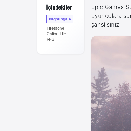
İçindekiler
Epic Games Sto
oyunculara sun
Nightingale
şanslısınız!
Firestone
Online Idle
RPG