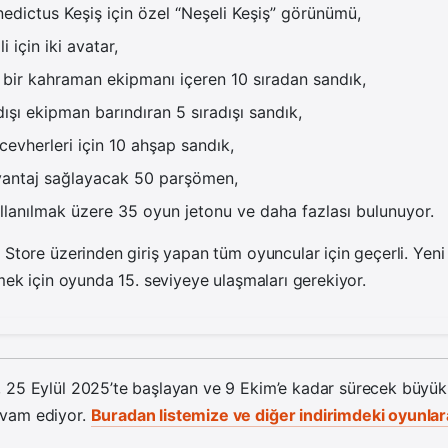
dictus Keşiş için özel “Neşeli Keşiş” görünümü,
i için iki avatar,
z bir kahraman ekipmanı içeren 10 sıradan sandık,
dışı ekipman barındıran 5 sıradışı sandık,
vherleri için 10 ahşap sandık,
vantaj sağlayacak 50 parşömen,
llanılmak üzere 35 oyun jetonu ve daha fazlası bulunuyor.
 Store üzerinden giriş yapan tüm oyuncular için geçerli. Yeni
lmek için oyunda 15. seviyeye ulaşmaları gerekiyor.
25 Eylül 2025’te başlayan ve 9 Ekim’e kadar sürecek büyük “
vam ediyor.
Buradan listemize ve diğer indirimdeki oyunlara