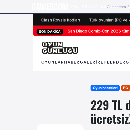
GAMESCOM
19g 21:57:38
Gamescom 20
Clash Royale kodları
Türk oyunları (PC ve 
PS5 özel oyunu God of War Laufey 
SON DAKİKA
OYUNLAR
HABER
GALERI
REHBER
DERG
Oyun haberleri
PC
229 TL 
ücretsiz