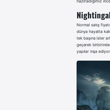
hazırladığımız in
Nightinga
Normal satış fiyat
dünya hayatta kal
tek başına ister a
geçerek birbirinde
yapılar inşa ediyo