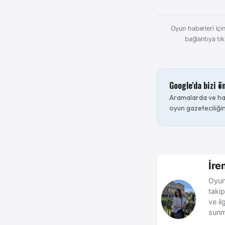
Oyun haberleri için
bağlantıya tık
Google'da bizi ö
Aramalarda ve hab
oyun gazeteciliğin
İre
Oyun
takip
ve il
sunm