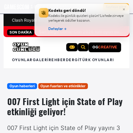
GAMESCOM
16g 04:19:17
Sayfaya git
×
Kodeks geri döndü!
Kodeks ile günlük quizleri çözün! Listede zirveye
Clash Royale kodları
Türk oyunları (PC ve konsollar) - 20
yerleşerek ödüller kazanın.
Detaylar →
San Diego Comic-Con 2026 tüm oyun duyuruları
SON DAKİKA
OG
CREATIVE
OYUNLAR
GALERI
REHBER
DERGI
TÜRK OYUNLARI
Oyun haberleri
Oyun fuarları ve etkinlikler
007 First Light için State of Play
etkinliği geliyor!
007 First Light için State of Play yayını 3