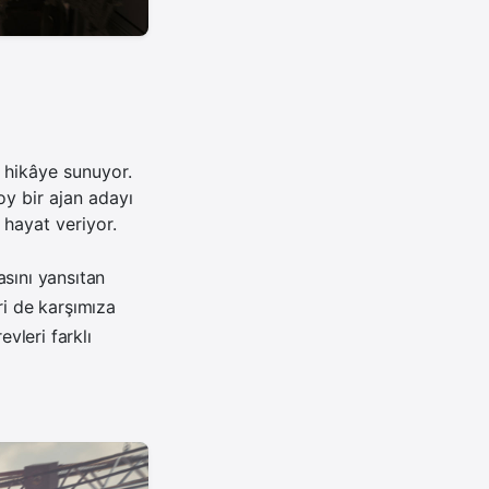
 hikâye sunuyor.
y bir ajan adayı
 hayat veriyor.
asını yansıtan
ri de karşımıza
vleri farklı