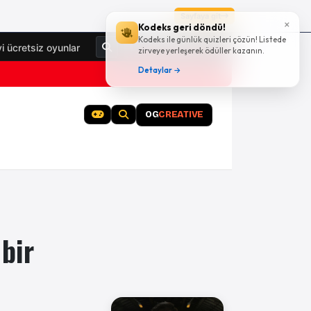
Sayfaya git
×
Kodeks geri döndü!
Kodeks ile günlük quizleri çözün! Listede
Giriş Yap
yi ücretsiz oyunlar
zirveye yerleşerek ödüller kazanın.
Detaylar →
OG
CREATIVE
 bir