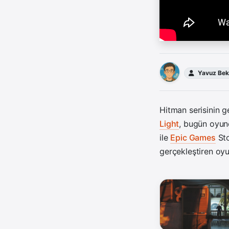
Yavuz Bek
Hitman serisinin ge
Light
, bugün oyun
ile
Epic Games
Sto
gerçekleştiren o