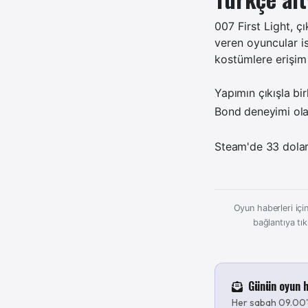
007 First Light, ç
veren oyuncular i
kostümlere erişim 
Yapımın çıkışla bi
Bond deneyimi ola
Steam'de 33 dolar
Oyun haberleri için
bağlantıya tık
Günün oyun h
Her sabah 09.00'