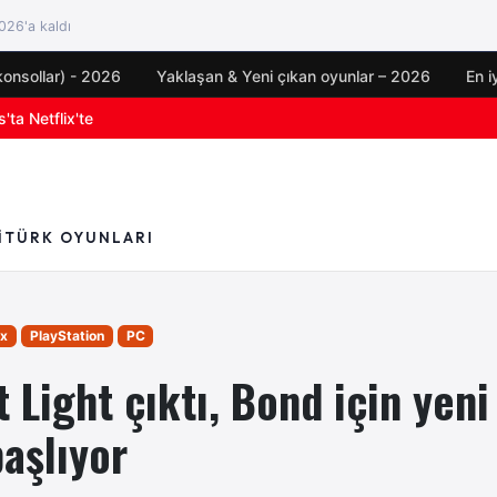
26'a kaldı
konsollar) - 2026
Yaklaşan & Yeni çıkan oyunlar – 2026
En i
oyun duyuruları
I
TÜRK OYUNLARI
x
PlayStation
PC
t Light çıktı, Bond için yeni
aşlıyor