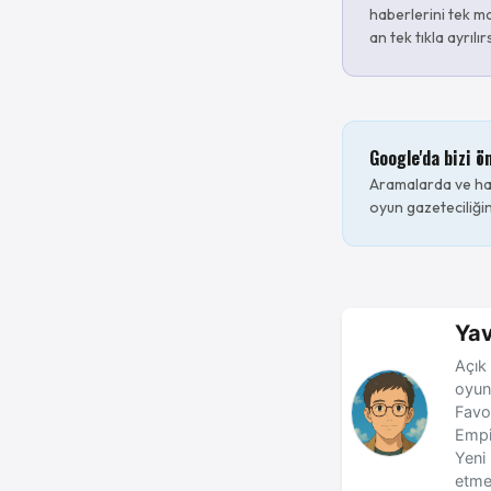
haberlerini tek ma
an tek tıkla ayrılır
Google'da bizi ö
Aramalarda ve hab
oyun gazeteciliğin
Yav
Açık 
oyun
Favo
Empi
Yeni 
etme