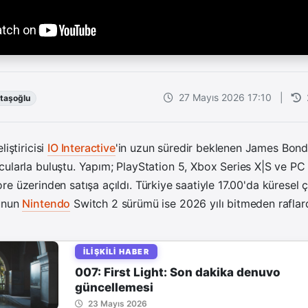
27 Mayıs 2026 17:10
|
taşoğlu
liştiricisi
IO Interactive
'in uzun süredir beklenen James Bon
cularla buluştu. Yapım; PlayStation 5, Xbox Series X|S ve PC
re üzerinden satışa açıldı. Türkiye saatiyle 17.00'da küresel çı
yunun
Nintendo
Switch 2 sürümü ise 2026 yılı bitmeden raflard
İLIŞKILI HABER
007: First Light: Son dakika denuvo
güncellemesi
23 Mayıs 2026