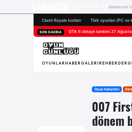
GAMESCOM
16g 19:50:43
Gamescom 20
Clash Royale kodları
Türk oyunları (PC ve 
San Diego Comic-Con 2026 tüm 
SON DAKİKA
OYUNLAR
HABER
GALERI
REHBER
DERG
Oyun haberleri
Xbo
007 Firs
dönem b