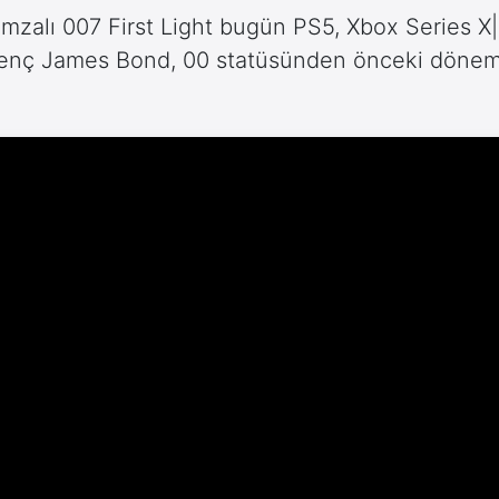
 imzalı 007 First Light bugün PS5, Xbox Series X
; genç James Bond, 00 statüsünden önceki dön