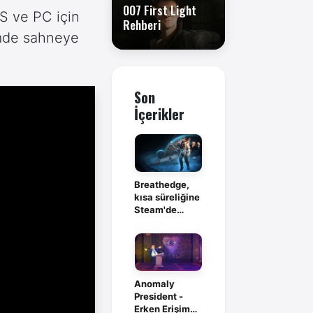
007 First Light
|S ve PC için
Rehberi
emde sahneye
Son
İçerikler
Breathedge,
kısa süreliğine
Steam'de
ücretsiz
Anomaly
President -
Erken Erişim