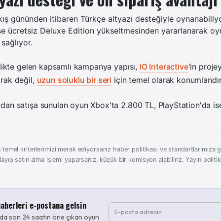
ıkış gününden itibaren Türkçe altyazı desteğiyle oynanabiliyo
se ücretsiz Deluxe Edition yükseltmesinden yararlanarak oy
sağlıyor.
rlikte gelen kapsamlı kampanya yapısı,
IO Interactive
'in projey
rak değil,
uzun soluklu bir seri
için temel olarak konumlandırd
dan satışa sunulan oyun Xbox'ta 2.800 TL, PlayStation'da is
 temel kriterlerimizi merak ediyorsanız haber politikası ve standartlarımıza gö
layıp satın alma işlemi yaparsanız, küçük bir komisyon alabiliriz.
Yayın politi
aberleri e-postana gelsin
da son 24 saatin öne çıkan oyun