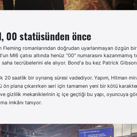
, 00 statüsünden önce
an Fleming romanlarından doğrudan uyarlanmayan özgün bir
un MI6 çatısı altında henüz "00" numarasını kazanmamış to
k saha tecrübelerini ele alıyor. Bond'a bu kez Patrick Gibson
k 20 saatlik bir oynanış süresi vadediyor. Yapım, Hitman mir
ü ön plana çıkarırken seri için tamamen yeni bir kötü karakte
ve gizlilik mekaniklerinin iç içe geçtiği bu yapı, oyuncuya göre
ma imkânı tanıyor.