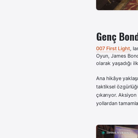
Genç Bond
007 First Light
, I
Oyun, James Bond'
olarak yaşadığı il
Ana hikâye yaklaşı
taktiksel özgürlüğ
çıkarıyor. Aksiyon 
yollardan tamamla