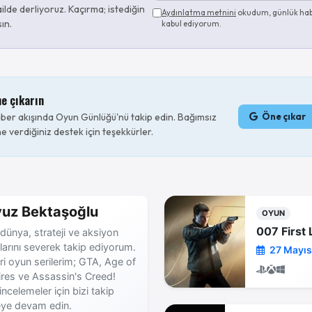
ilde derliyoruz. Kaçırma; istediğin
Aydınlatma metnini
okudum, günlük hab
sın.
kabul ediyorum.
ne çıkarın
er akışında Oyun Günlüğü'nü takip edin. Bağımsız
Öne çıkar
e verdiğiniz destek için teşekkürler.
uz Bektaşoğlu
OYUN
007 First 
dünya, strateji ve aksiyon
larını severek takip ediyorum.
27 Mayıs
ri oyun serilerim; GTA, Age of
res ve Assassin's Creed!
incelemeler için bizi takip
ye devam edin.