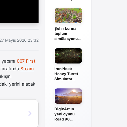
İnceleme
Şehir kurma
toplum
simülasyonu
27 Mayıs 2026 23:32
Generations:
Utopia
duyuruldu
d yapımı
007 First
 tarafında
Steam
Iron Nest:
Heavy Turret
kışını
Simulator
aki yerini alacak.
Steam’de
büyük çıkış
yaptı
DigixArt'ın
yeni oyunu
Road 96
evreninde