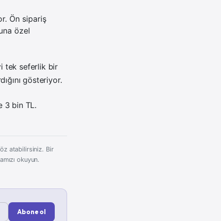
r. Ön sipariş
una özel
i tek seferlik bir
ığını gösteriyor.
e 3 bin TL.
z atabilirsiniz. Bir
kamızı okuyun.
Abone ol