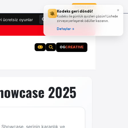
Sayfaya git
×
Kodeks geri döndü!
Kodeks ile günlük quizleri çözün! Listede
Giriş Yap
yi ücretsiz oyunlar
zirveye yerleşerek ödüller kazanın.
Detaylar →
OG
CREATIVE
Showcase 2025
 Showcase, serinin karanlık ve