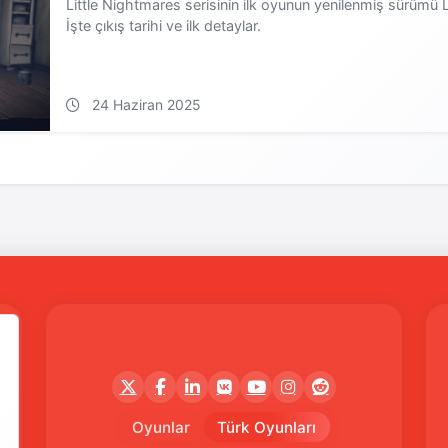
Little Nightmares serisinin ilk oyunun yenilenmiş sürümü L
İşte çıkış tarihi ve ilk detaylar.
24 Haziran 2025
Oyunlar
Türk Oyunları