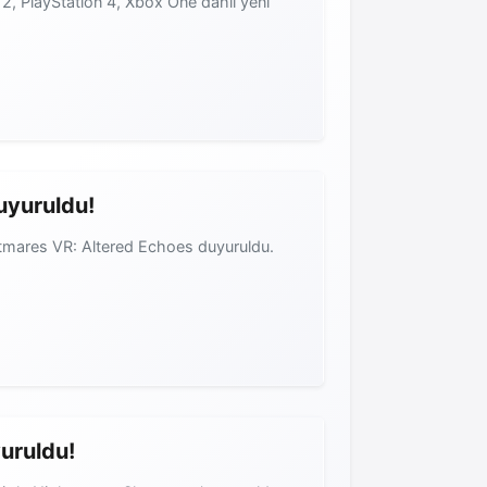
h 2, PlayStation 4, Xbox One dahil yeni
uyuruldu!
ghtmares VR: Altered Echoes duyuruldu.
uruldu!