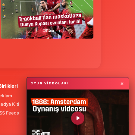
×
OYUN VİDEOLARI
Birlikleri
eklam
edya Kiti
SS Feeds