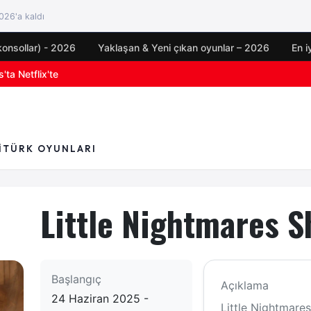
26'a kaldı
konsollar) - 2026
Yaklaşan & Yeni çıkan oyunlar – 2026
En i
'ta Netflix'te
oyun duyuruları
I
TÜRK OYUNLARI
Little Nightmares 
Başlangıç
Açıklama
24 Haziran 2025 -
Little Nightmares