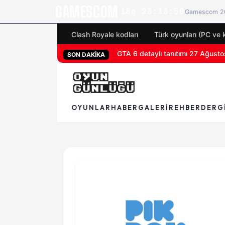
GAMESCOM
18g 23:13:49
Gamescom 20
Clash Royale kodları
Türk oyunları (PC ve 
GTA 6 detaylı tanıtımı 27 Ağustos
SON DAKİKA
OYUNLAR
HABER
GALERI
REHBER
DERG