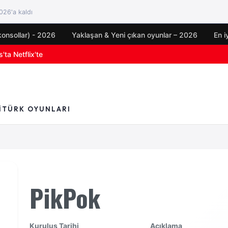
26'a kaldı
konsollar) - 2026
Yaklaşan & Yeni çıkan oyunlar – 2026
En i
'ta Netflix'te
I
TÜRK OYUNLARI
PikPok
Kuruluş Tarihi
Açıklama