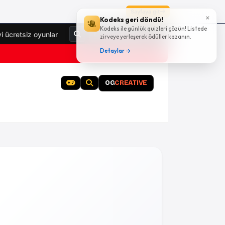
Sayfaya git
×
Kodeks geri döndü!
Kodeks ile günlük quizleri çözün! Listede
Giriş Yap
yi ücretsiz oyunlar
zirveye yerleşerek ödüller kazanın.
Detaylar →
OG
CREATIVE