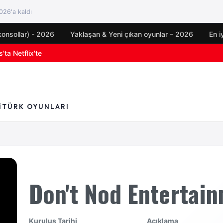
26'a kaldı
konsollar) - 2026
Yaklaşan & Yeni çıkan oyunlar – 2026
En i
'ta Netflix'te
I
TÜRK OYUNLARI
Don't Nod Entertai
Kuruluş Tarihi
Açıklama