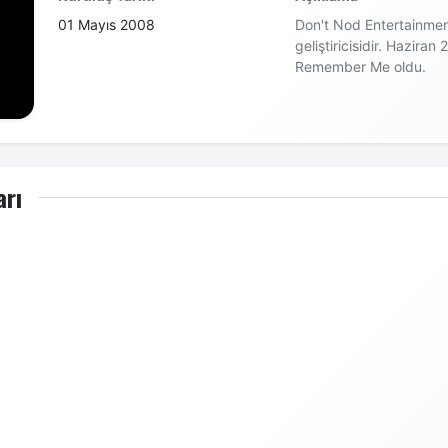
01 Mayıs 2008
Don't Nod Entertainmen
geliştiricisidir. Haziran
Remember Me oldu.
arı