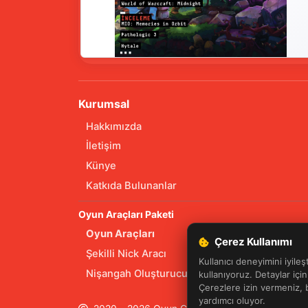
Kurumsal
Hakkımızda
İletişim
Künye
Katkıda Bulunanlar
Oyun Araçları Paketi
Oyun Araçları
Çerez Kullanımı
Şekilli Nick Aracı
Kullanıcı deneyimini iyileş
Nişangah Oluşturucu
kullanıyoruz. Detaylar içi
Çerezlere izin vermeniz,
yardımcı oluyor.