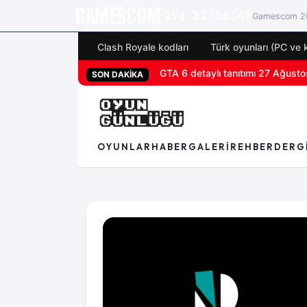
GAMESCOM
19g 12:56:49
Gamescom 20
Clash Royale kodları
Türk oyunları (PC ve 
GTA 6 detaylı tanıtımı 27 Ağustos
SON DAKİKA
OYUNLAR
HABER
GALERI
REHBER
DERG