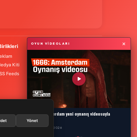
×
OYUN VİDEOLARI
Birlikleri
eklam
edya Kiti
SS Feeds
1666: Amsterdam yeni oynanış videosuyla
karşımızda
det
Yönet
29 TEMMUZ 2026