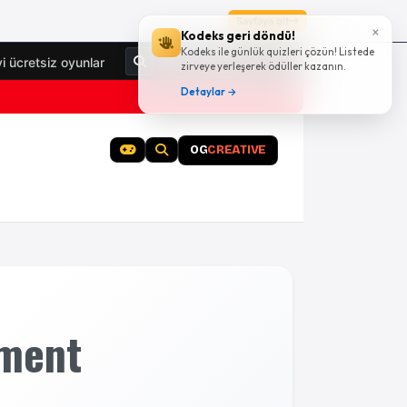
Sayfaya git
×
Kodeks geri döndü!
Kodeks ile günlük quizleri çözün! Listede
Giriş Yap
yi ücretsiz oyunlar
zirveye yerleşerek ödüller kazanın.
Detaylar →
OG
CREATIVE
nment