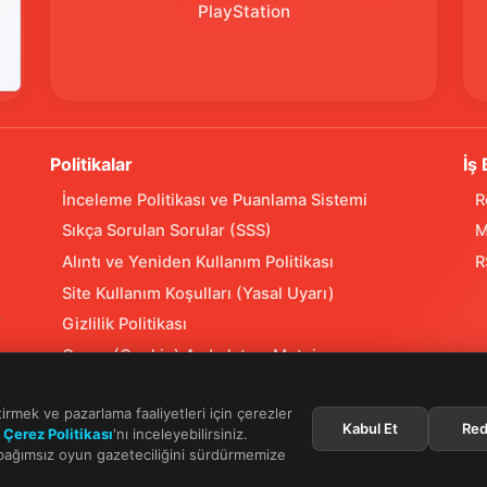
PlayStation
Politikalar
İş 
İnceleme Politikası ve Puanlama Sistemi
R
Sıkça Sorulan Sorular (SSS)
M
Alıntı ve Yeniden Kullanım Politikası
R
Site Kullanım Koşulları (Yasal Uyarı)
Gizlilik Politikası
Çerez (Cookie) Aydınlatma Metni
Hukuka Aykırılık Bildirimi
tirmek ve pazarlama faaliyetleri için çerezler
Kabul Et
Red
n
Çerez Politikası
'nı inceleyebilirsiniz.
 bağımsız oyun gazeteciliğini sürdürmemize