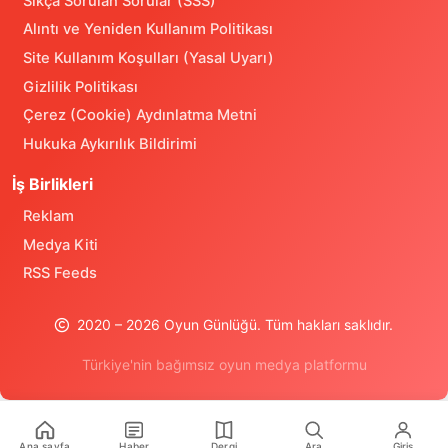
Sıkça Sorulan Sorular (SSS)
Alıntı ve Yeniden Kullanım Politikası
Site Kullanım Koşulları (Yasal Uyarı)
Gizlilik Politikası
Çerez (Cookie) Aydınlatma Metni
Hukuka Aykırılık Bildirimi
İş Birlikleri
Reklam
Medya Kiti
RSS Feeds
2020 – 2026 Oyun Günlüğü. Tüm hakları saklıdır.
Türkiye'nin bağımsız oyun medya platformu
Türkiye'nin oyun medya platformu Oyun Günlüğü ile son dakik
Ana sayfa
Haber
Dergi
Ara
Giriş