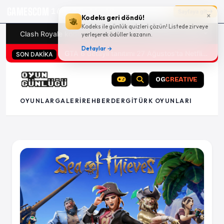
GAMESCOM
16g 16:46:40
Sayfaya git
×
Kodeks geri döndü!
Kodeks ile günlük quizleri çözün! Listede zirveye
Clash Royale kodları
Türk oyunları (PC ve konsollar) - 20
yerleşerek ödüller kazanın.
Detaylar →
San Diego Comic-Con 2026 tüm oyun duyuruları
SON DAKİKA
OG
CREATIVE
OYUNLAR
GALERI
REHBER
DERGI
TÜRK OYUNLARI