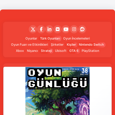
Oyunlar
Türk Oyunları
Oyun İncelemeleri
Oyun Fuarı ve Etkinlikleri
Şirketler
Kişiler
Nintendo Switch
Xbox
Nişancı
Strateji
Ubisoft
GTA 6
PlayStation