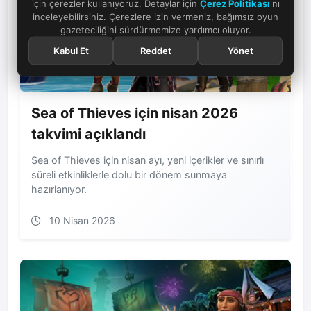
için çerezler kullanıyoruz. Detaylar için
Çerez Politikası
'nı
inceleyebilirsiniz. Çerezlere izin vermeniz, bağımsız oyun
gazeteciliğini sürdürmemize yardımcı oluyor.
Kabul Et
Reddet
Yönet
Sea of Thieves için nisan 2026
takvimi açıklandı
Sea of Thieves için nisan ayı, yeni içerikler ve sınırlı
süreli etkinliklerle dolu bir dönem sunmaya
hazırlanıyor.
10 Nisan 2026