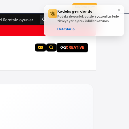
Sayfaya git
×
Kodeks geri döndü!
Kodeks ile günlük quizleri çözün! Listede
Giriş Yap
yi ücretsiz oyunlar
zirveye yerleşerek ödüller kazanın.
Detaylar →
OG
CREATIVE
i