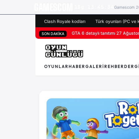
GAMESCOM
18g 13:45:33
Gamescom 20
Clash Royale kodları
Türk oyunları (PC ve 
GTA 6 detaylı tanıtımı 27 Ağustos'
San Diego Comic-Con 2026 tüm o
SON DAKİKA
OYUNLAR
HABER
GALERI
REHBER
DERG