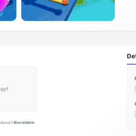
De
niz?
uldunuz?
Bize bildirin