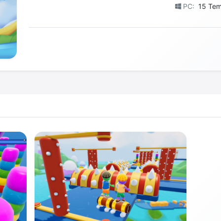
PC:
15 Te