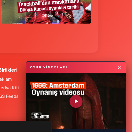
×
OYUN VİDEOLARI
Birlikleri
eklam
edya Kiti
SS Feeds