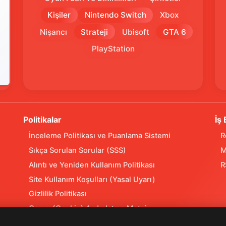
Kişiler
Nintendo Switch
Xbox
Nişancı
Strateji
Ubisoft
GTA 6
PlayStation
Politikalar
İş 
İnceleme Politikası ve Puanlama Sistemi
R
Sıkça Sorulan Sorular (SSS)
M
Alıntı ve Yeniden Kullanım Politikası
R
Site Kullanım Koşulları (Yasal Uyarı)
Gizlilik Politikası
Çerez (Cookie) Aydınlatma Metni
Hukuka Aykırılık Bildirimi