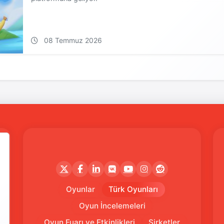
08 Temmuz 2026
Oyunlar
Türk Oyunları
Oyun İncelemeleri
Oyun Fuarı ve Etkinlikleri
Şirketler