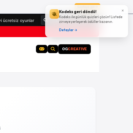
Sayfaya git
×
Kodeks geri döndü!
Kodeks ile günlük quizleri çözün! Listede
Giriş Yap
yi ücretsiz oyunlar
zirveye yerleşerek ödüller kazanın.
Detaylar →
OG
CREATIVE
i