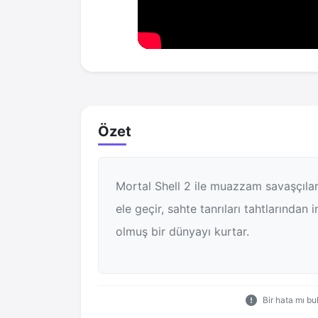
Özet
Mortal Shell 2 ile muazzam savaşçılar
ele geçir, sahte tanrıları tahtlarından 
olmuş bir dünyayı kurtar.
Bir hata mı b