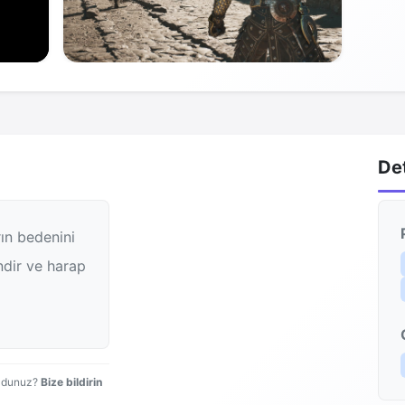
De
ın bedenini
indir ve harap
uldunuz?
Bize bildirin