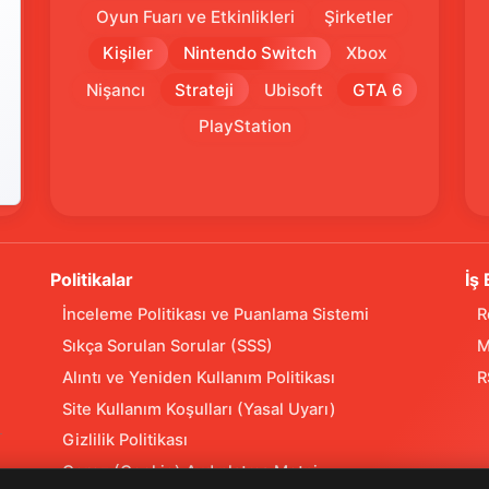
Oyun Fuarı ve Etkinlikleri
Şirketler
Kişiler
Nintendo Switch
Xbox
Nişancı
Strateji
Ubisoft
GTA 6
PlayStation
Politikalar
İş 
İnceleme Politikası ve Puanlama Sistemi
R
Sıkça Sorulan Sorular (SSS)
M
Alıntı ve Yeniden Kullanım Politikası
R
Site Kullanım Koşulları (Yasal Uyarı)
Gizlilik Politikası
Çerez (Cookie) Aydınlatma Metni