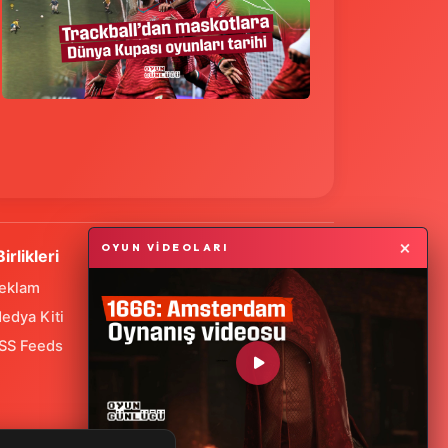
×
OYUN VİDEOLARI
Birlikleri
eklam
edya Kiti
SS Feeds