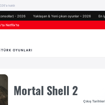
26'a kaldı
konsollar) - 2026
Yaklaşan & Yeni çıkan oyunlar – 2026
En i
ta Netflix'te
yun duyuruları
I
TÜRK OYUNLARI
Mortal Shell 2
Çıkış Tarihler