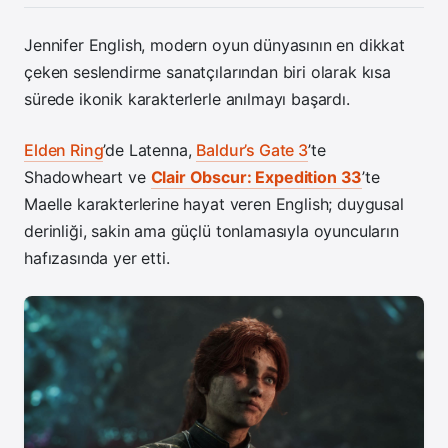
Jennifer English, modern oyun dünyasının en dikkat
çeken seslendirme sanatçılarından biri olarak kısa
sürede ikonik karakterlerle anılmayı başardı.
Elden Ring
’de Latenna,
Baldur’s Gate 3
’te
Shadowheart ve
Clair Obscur: Expedition 33
’te
Maelle karakterlerine hayat veren English; duygusal
derinliği, sakin ama güçlü tonlamasıyla oyuncuların
hafızasında yer etti.