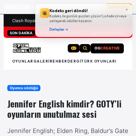
GAMESCOM
18g 09:13:33
Sayfaya git
×
Kodeks geri döndü!
Kodeks ile günlük quizleri çözün! Listede zirveye
Clash Royale kodları
Türk oyunları (PC ve konsollar) - 20
yerleşerek ödüller kazanın.
Detaylar →
San Diego Comic-Con 2026 tüm oyun duyuruları
GTA 6 detaylı tanıtımı 27 Ağustos'ta Netflix'te
SON DAKİKA
OG
CREATIVE
OYUNLAR
GALERI
REHBER
DERGI
TÜRK OYUNLARI
Oyuncu sözlüğü
Jennifer English kimdir? GOTY’li
oyunların unutulmaz sesi
Jennifer English; Elden Ring, Baldur’s Gate