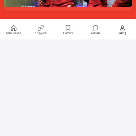
Kurumsal
Ana sayfa
Kopyala
Favori
Yorum
Giriş
Hakkımızda
İletişim
Künye
Katkıda Bulunanlar
Oyun Araçları Paketi
Oyun Araçları
Şekilli Nick Aracı
Nişangah Oluşturucu
Politikalar
İnceleme Politikası ve Puanlama Sistemi
Sıkça Sorulan Sorular (SSS)