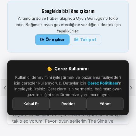
Google'da bizi öne çıkarın
Aramalarda ve haber akışında Oyun Günlüğü'nü takip
edin. Bağımsız oyun gazeteciliğine verdiğiniz destek için
teşekkürler.
Öne çıkar
Takip et
Çerez Kullanımı
Kullanıcı deneyimini iyileştirmek ve pazarlama faaliyetleri
için çerezler kullanıyoruz. Detaylar için
Çerez Politikası
'nı
inceleyebilirsiniz. Çerezlere izin vermeniz, bağımsız oyun
gazeteciliğini sürdürmemize yardımcı oluyor.
Kabul Et
Reddet
Yönet
Yasemin Yaman
Yaşam simülasyonu ve şehir kurma oyunlarını tutkuyla
takip ediyorum. Favori oyun serilerim The Sims ve
Cities Skylines! Son dakika oyun haberleri için takipte
kalın!