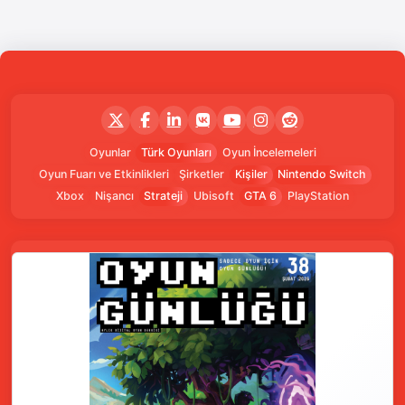
Oyunlar
Türk Oyunları
Oyun İncelemeleri
Oyun Fuarı ve Etkinlikleri
Şirketler
Kişiler
Nintendo Switch
Xbox
Nişancı
Strateji
Ubisoft
GTA 6
PlayStation