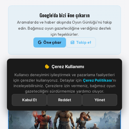
Google'da bizi öne çıkarın
Aramalarda ve haber akışında Oyun Günlüğü'nü takip
edin. Bağımsız oyun gazeteciliğine verdiğiniz destek
için teşekkürler.
Öne çıkar
Takip et
Çerez Kullanımı
GÜNCELLEME GEÇMİŞİ
Kullanıcı deneyimini iyileştirmek ve pazarlama faaliyetleri
için çerezler kullanıyoruz. Detaylar için
Çerez Politikası
'nı
10.05.2026
Conan Exiles rehber arşivi oluşturuldu.
inceleyebilirsiniz. Çerezlere izin vermeniz, bağımsız oyun
gazeteciliğini sürdürmemize yardımcı oluyor.
OYUN REHBERLERİ
Kabul Et
Reddet
Yönet