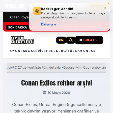
GAMESCOM
19g 17:20:42
Sayfaya git
×
Kodeks geri döndü!
Kodeks ile günlük quizleri çözün! Listede zirveye
Clash Royale kodları
Türk oyunları (PC ve konsollar) - 20
yerleşerek ödüller kazanın.
Detaylar →
San Diego Comic-Con 2026 tüm oyun duyuruları
PS5 özel oyunu God of War Laufey için çıkış tarihi açıklandı
SON DAKİKA
OG
CREATIVE
OYUNLAR
GALERI
REHBER
DERGI
TÜRK OYUNLARI
FC 27 geliyor! İşte tüm detaylar
Google Mini Cup rehber arşivi
FC 2
Conan Exiles rehber arşivi
10 Mayıs 2026
Conan Exiles, Unreal Engine 5 güncellemesiyle
teknik devrim yaşıyor! Yenilenen grafikler ve