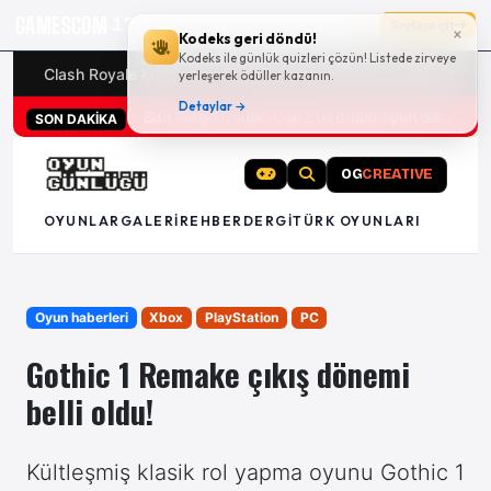
GAMESCOM
17g 13:43:28
Sayfaya git
×
Kodeks geri döndü!
Kodeks ile günlük quizleri çözün! Listede zirveye
Clash Royale kodları
Türk oyunları (PC ve konsollar) - 20
yerleşerek ödüller kazanın.
Detaylar →
San Diego Comic-Con 2026 tüm oyun duyuruları
SON DAKİKA
OG
CREATIVE
OYUNLAR
GALERI
REHBER
DERGI
TÜRK OYUNLARI
Oyun haberleri
Xbox
PlayStation
PC
Gothic 1 Remake çıkış dönemi
belli oldu!
Kültleşmiş klasik rol yapma oyunu Gothic 1