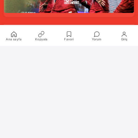
Kurumsal
Ana sayfa
Kopyala
Favori
Yorum
Giriş
Hakkımızda
İletişim
Künye
Katkıda Bulunanlar
Oyun Araçları Paketi
Oyun Araçları
Şekilli Nick Aracı
Nişangah Oluşturucu
Politikalar
İnceleme Politikası ve Puanlama Sistemi