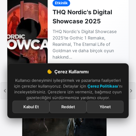
Etkinlik
THQ Nordic's Digital
Showcase 2025
THQ Nordic's Digital Showcase
2025'te Gothic 1 Remake,
Reanimal, The Eternal Life of
Goldman ve daha birçok oyun
hakkınd...
01 Ağu 2025
Çerez Kullanımı
Kullanıcı deneyimini iyileştirmek ve pazarlama faaliyetleri
için çerezler kullanıyoruz. Detaylar için
Çerez Politikası
'nı
inceleyebilirsiniz. Çerezlere izin vermeniz, bağımsız oyun
gazeteciliğini sürdürmemize yardımcı oluyor.
Kabul Et
Reddet
Yönet