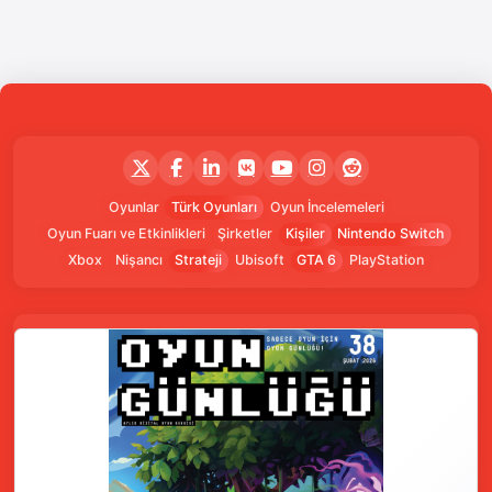
Oyunlar
Türk Oyunları
Oyun İncelemeleri
Oyun Fuarı ve Etkinlikleri
Şirketler
Kişiler
Nintendo Switch
Xbox
Nişancı
Strateji
Ubisoft
GTA 6
PlayStation