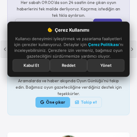
Her sabah 09.00'da son 24 saatin öne çıkan oyun
haberlerini tek mailde derliyoruz. Kaçırma; istediğin an
tek tıkla ayrılırsın.
Abone ol
Çerez Kullanımı
Aydınlatma metnini
okudum, günlük haber e-postası almayı
Kullanıcı deneyimini iyileştirmek ve pazarlama faaliyetleri
kabul ediyorum.
için çerezler kullanıyoruz. Detaylar için
Çerez Politikası
'nı
inceleyebilirsiniz. Çerezlere izin vermeniz, bağımsız oyun
gazeteciliğini sürdürmemize yardımcı oluyor.
Kabul Et
Reddet
Yönet
Google'da bizi öne çıkarın
Aramalarda ve haber akışında Oyun Günlüğü'nü takip
edin. Bağımsız oyun gazeteciliğine verdiğiniz destek için
teşekkürler.
Öne çıkar
Takip et