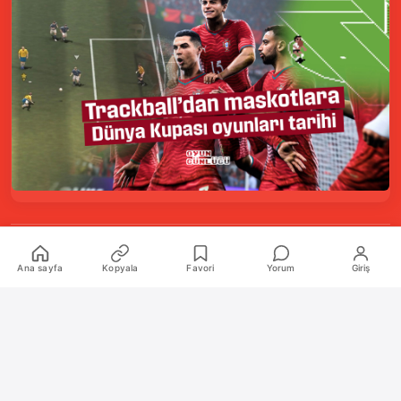
Kurumsal
Ana sayfa
Kopyala
Favori
Yorum
Giriş
Hakkımızda
İletişim
Künye
Katkıda Bulunanlar
Oyun Araçları Paketi