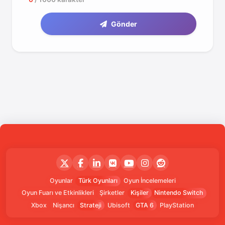
Gönder
Oyunlar
Türk Oyunları
Oyun İncelemeleri
Oyun Fuarı ve Etkinlikleri
Şirketler
Kişiler
Nintendo Switch
Xbox
Nişancı
Strateji
Ubisoft
GTA 6
PlayStation