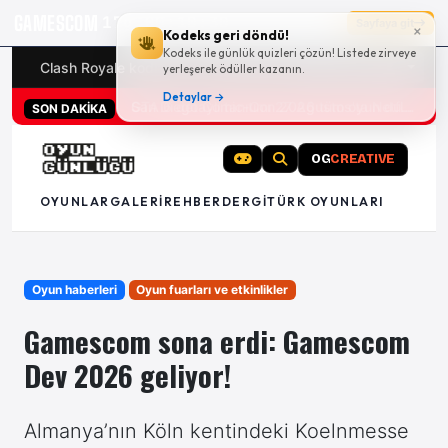
GAMESCOM
17g 00:10:30
Sayfaya git
×
Kodeks geri döndü!
Kodeks ile günlük quizleri çözün! Listede zirveye
Clash Royale kodları
Türk oyunları (PC ve konsollar) - 20
yerleşerek ödüller kazanın.
Detaylar →
San Diego Comic-Con 2026 tüm oyun duyuruları
SON DAKİKA
OG
CREATIVE
OYUNLAR
GALERI
REHBER
DERGI
TÜRK OYUNLARI
Oyun haberleri
Oyun fuarları ve etkinlikler
Gamescom sona erdi: Gamescom
Dev 2026 geliyor!
Almanya’nın Köln kentindeki Koelnmesse