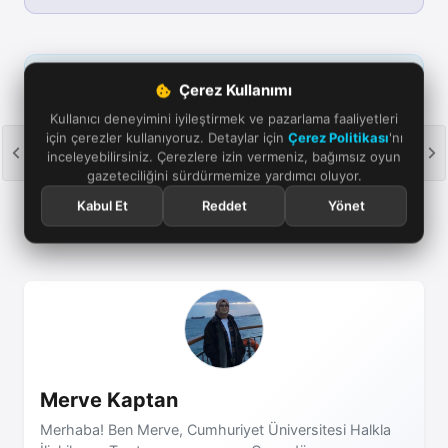
Google'da bizi öne çıkarın
Çerez Kullanımı
Aramalarda ve haber akışında Oyun Günlüğü'nü takip
Kullanıcı deneyimini iyileştirmek ve pazarlama faaliyetleri
edin. Bağımsız oyun gazeteciliğine verdiğiniz destek için
için çerezler kullanıyoruz. Detaylar için
Çerez Politikası
'nı
teşekkürler.
inceleyebilirsiniz. Çerezlere izin vermeniz, bağımsız oyun
gazeteciliğini sürdürmemize yardımcı oluyor.
Öne çıkar
Takip et
Kabul Et
Reddet
Yönet
Merve Kaptan
Merhaba! Ben Merve, Cumhuriyet Üniversitesi Halkla