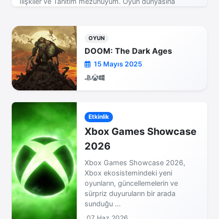
İlişkiler ve Tanıtım mezunuyum. Oyun dünyasına
tutkuyla bağlıyım ve en güncel haberleri, ilginç içerikleri
sizlerle paylaşmayı seviyorum.
OYUN
DOOM: The Dark Ages
15 Mayıs 2025
Etkinlik
Xbox Games Showcase
2026
Xbox Games Showcase 2026,
Xbox ekosistemindeki yeni
oyunların, güncellemelerin ve
sürpriz duyuruların bir arada
sunduğu ...
07 Haz 2026