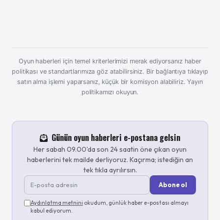
Oyun haberleri için temel kriterlerimizi merak ediyorsanız haber
politikası ve standartlarımıza göz atabilirsiniz. Bir bağlantıya tıklayıp
satın alma işlemi yaparsanız, küçük bir komisyon alabiliriz.
Yayın
politikamızı okuyun.
Günün oyun haberleri e-postana gelsin
Her sabah 09.00'da son 24 saatin öne çıkan oyun
haberlerini tek mailde derliyoruz. Kaçırma; istediğin an
tek tıkla ayrılırsın.
Abone ol
Aydınlatma metnini
okudum, günlük haber e-postası almayı
kabul ediyorum.