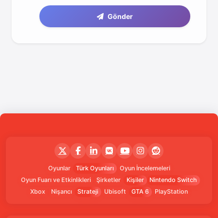
Gönder
Oyunlar
Türk Oyunları
Oyun İncelemeleri
Oyun Fuarı ve Etkinlikleri
Şirketler
Kişiler
Nintendo Switch
Xbox
Nişancı
Strateji
Ubisoft
GTA 6
PlayStation