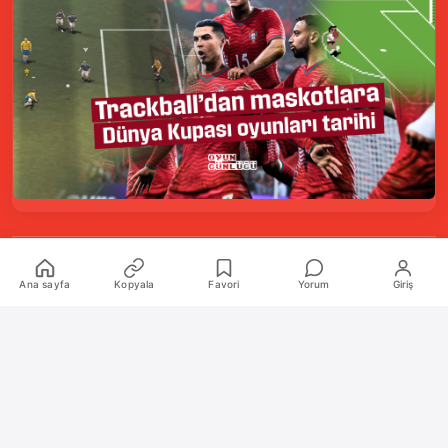
Kurumsal
Ana sayfa
Kopyala
Favori
Yorum
Giriş
Hakkımızda
İletişim
Künye
Katkıda Bulunanlar
Oyun Araçları Paketi