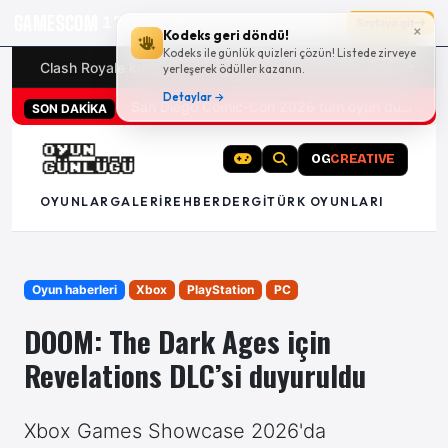
GAMESCOM
17g 18:58:46
Sayfaya git
×
Kodeks geri döndü!
Kodeks ile günlük quizleri çözün! Listede zirveye
Clash Royale kodları
Türk oyunları (PC ve konsollar) - 20
yerleşerek ödüller kazanın.
Detaylar →
San Diego Comic-Con 2026 tüm oyun duyuruları
SON DAKİKA
OG
CREATIVE
OYUNLAR
GALERI
REHBER
DERGI
TÜRK OYUNLARI
Oyun haberleri
Xbox
PlayStation
PC
DOOM: The Dark Ages için
Revelations DLC’si duyuruldu
Xbox Games Showcase 2026'da