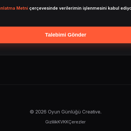
nlatma Metni
çerçevesinde verilerimin işlenmesini kabul ediy
Talebimi Gönder
© 2026 Oyun Günlüğü Creative.
Gizlilik
KVKK
Çerezler