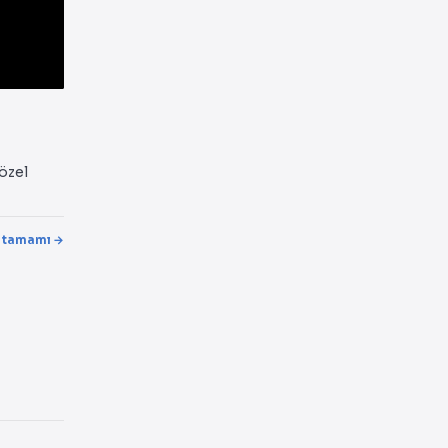
 özel
 tamamı →