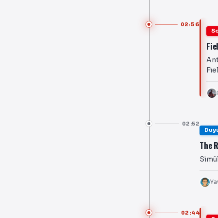
02:56
So
Fie
Ant
Fie
02:52
Duy
The R
Simül
Ya
02:44