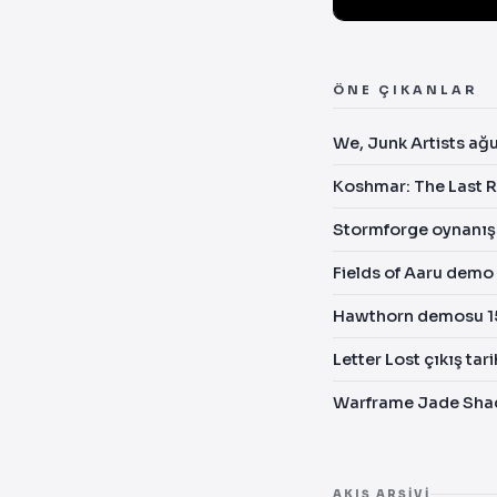
ÖNE ÇIKANLAR
We, Junk Artists ağ
Koshmar: The Last R
Stormforge oynanış
Fields of Aaru demo
Hawthorn demosu 15
Letter Lost çıkış tar
Warframe Jade Shado
AKIŞ ARŞIVI