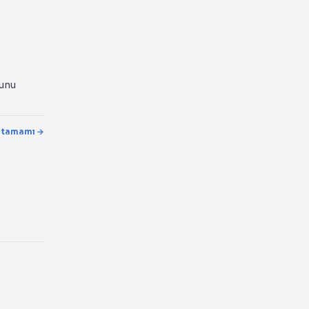
yunu
 tamamı →