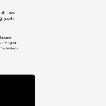
kutlaması
i yaptı.
n
uluğunu
 ve Megan
 Game Awards