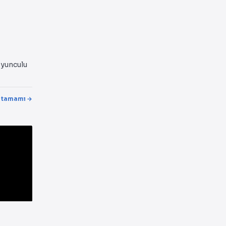
oyunculu
 tamamı →