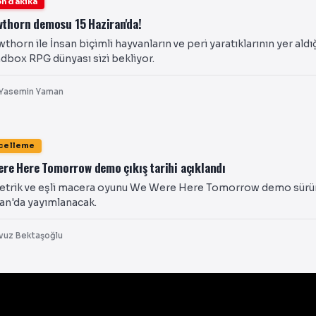
n dakika
thorn demosu 15 Haziran'da!
thorn ile İnsan biçimli hayvanların ve peri yaratıklarının yer aldı
dbox RPG dünyası sizi bekliyor.
Yasemin Yaman
celleme
re Here Tomorrow demo çıkış tarihi açıklandı
etrik ve eşli macera oyunu We Were Here Tomorrow demo sürü
an'da yayımlanacak.
vuz Bektaşoğlu