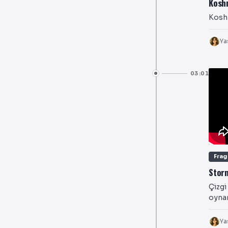
Koshm
Koshm
Ya
03:01
Fra
Storm
Çizgi
oynan
Ya