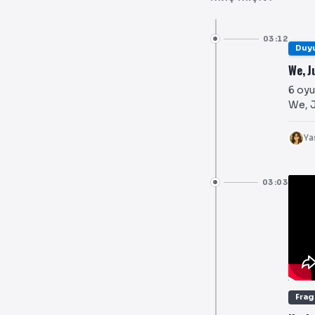
03:12
Duy
We, J
6 oyu
We, J
Ya
03:03
Fra