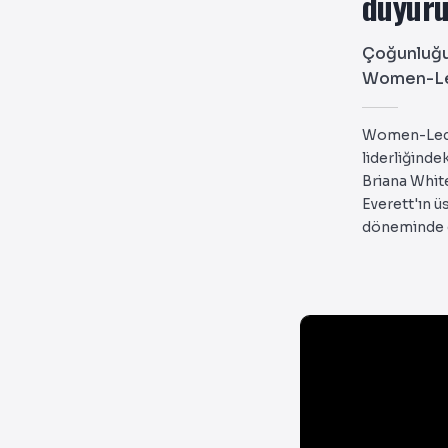
duyuru
Çoğunluğu 
Women-Led
Women-Led 
liderliğinde
Briana Whit
Everett'ın ü
döneminde 