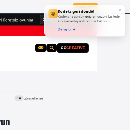
Sayfaya git
×
Kodeks geri döndü!
Kodeks ile günlük quizleri çözün! Listede
Giriş Yap
yi ücretsiz oyunlar
zirveye yerleşerek ödüller kazanın.
Detaylar →
OG
CREATIVE
güncelleme
14
yun