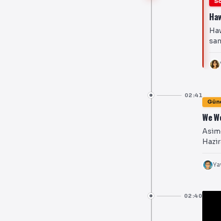
So
Haw
Haw
san
02:41
Gün
We We
Asim
Hazir
Ya
02:40