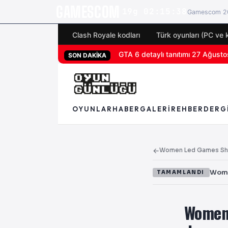
GAMESCOM
19g 02:15:37
Gamescom 20
Clash Royale kodları
Türk oyunları (PC ve 
San Diego Comic-Con 2026 tüm 
SON DAKİKA
OYUNLAR
HABER
GALERI
REHBER
DERG
←
Women Led Games Show
Wome
TAMAMLANDI
Women