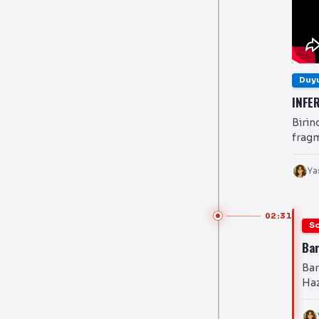
Duy
INFE
Birin
fragm
Ya
02:31
So
Bar
Bar
Haz