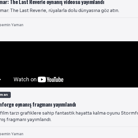
ar: The Last Reverie oynanış videosu yayımlandı
ar: The Last Reverie, rüyalarla dolu dünyasına göz atın.
semin Yaman
gman
forge oynanış fragmanı yayımlandı
 film tarzı grafiklere sahip fantastik hayatta kalma oyunu Stormf
ış fragmanı yayımlandı.
semin Yaman