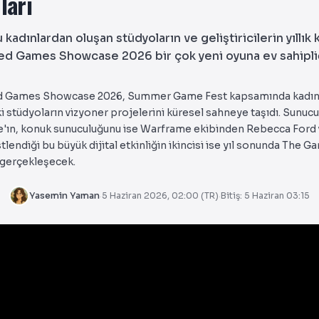
ları
kadınlardan oluşan stüdyoların ve geliştiricilerin yıllık 
 Games Showcase 2026 bir çok yeni oyuna ev sahipliğ
Games Showcase 2026, Summer Game Fest kapsamında kadı
ki stüdyoların vizyoner projelerini küresel sahneye taşıdı. Sunuc
e'ın, konuk sunuculuğunu ise Warframe ekibinden Rebecca Ford
stlendiği bu büyük dijital etkinliğin ikincisi ise yıl sonunda The
gerçekleşecek.
Yasemin Yaman
5 Haziran 2026, 02:00 (TR)
Bitiş: 5 Haziran 03:15
·
·