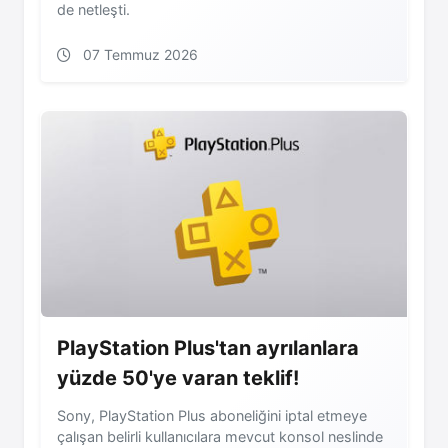
de netleşti.
07 Temmuz 2026
PlayStation Plus'tan ayrılanlara
yüzde 50'ye varan teklif!
Sony, PlayStation Plus aboneliğini iptal etmeye
çalışan belirli kullanıcılara mevcut konsol neslinde