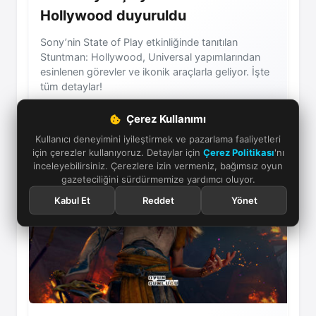
Hollywood duyuruldu
Sony’nin State of Play etkinliğinde tanıtılan
Stuntman: Hollywood, Universal yapımlarından
esinlenen görevler ve ikonik araçlarla geliyor. İşte
tüm detaylar!
Çerez Kullanımı
03 Haziran 2026
Kullanıcı deneyimini iyileştirmek ve pazarlama faaliyetleri
için çerezler kullanıyoruz. Detaylar için
Çerez Politikası
'nı
inceleyebilirsiniz. Çerezlere izin vermeniz, bağımsız oyun
gazeteciliğini sürdürmemize yardımcı oluyor.
Kabul Et
Reddet
Yönet