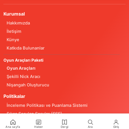
Kurumsal
Hakkımızda
İletişim
Künye
Katkıda Bulunanlar
Oyun Araçları Paketi
Oyun Araçları
Şekilli Nick Aracı
Nişangah Oluşturucu
Politikalar
İnceleme Politikası ve Puanlama Sistemi
Sıkça Sorulan Sorular (SSS)
Alıntı ve Yeniden Kullanım Politikası
Ana sayfa
Haber
Dergi
Ara
Giriş