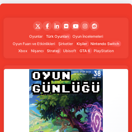
Oyunlar
Türk Oyunları
Oyun İncelemeleri
Oyun Fuarı ve Etkinlikleri
Şirketler
Kişiler
Nintendo Switch
Xbox
Nişancı
Strateji
Ubisoft
GTA 6
PlayStation