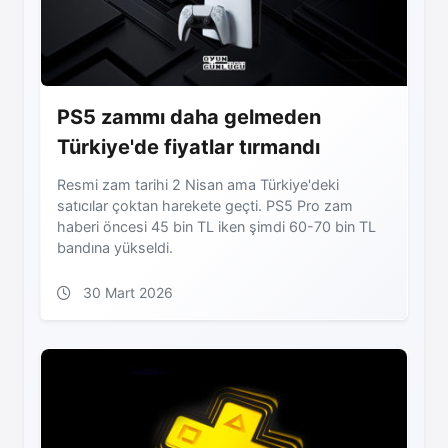
PS5 zammı daha gelmeden
Türkiye'de fiyatlar tırmandı
Resmi zam tarihi 2 Nisan ama Türkiye'deki
satıcılar çoktan harekete geçti. PS5 Pro zam
haberi öncesi 45 bin TL iken şimdi 60-70 bin TL
bandına yükseldi.
30 Mart 2026