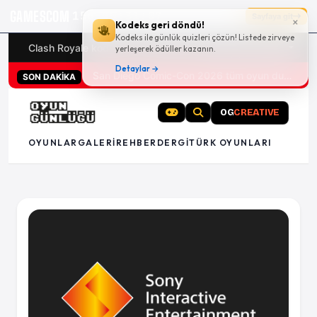
GAMESCOM
15g 10:31:06
Sayfaya git
×
Kodeks geri döndü!
Kodeks ile günlük quizleri çözün! Listede zirveye
Clash Royale kodları
Türk oyunları (PC ve konsollar) - 20
yerleşerek ödüller kazanın.
Detaylar →
San Diego Comic-Con 2026 tüm oyun duyuruları
SON DAKİKA
OG
CREATIVE
OYUNLAR
GALERI
REHBER
DERGI
TÜRK OYUNLARI