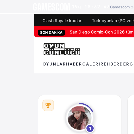
GAMESCOM
19g 18:32:42
Gamescom 20
Clash Royale kodları
Türk oyunları (PC ve 
San Diego Comic-Con 2026 tüm 
PS5 özel oyunu God of War Laufey 
SON DAKİKA
OYUNLAR
HABER
GALERI
REHBER
DERG
1