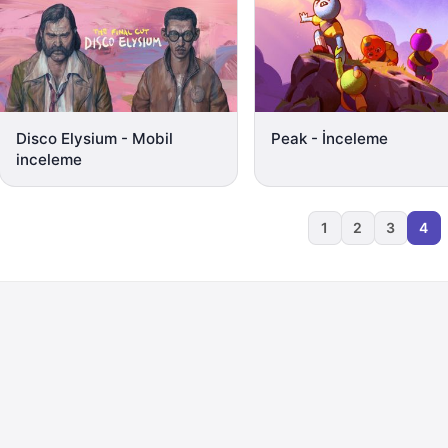
Disco Elysium - Mobil
Peak - İnceleme
inceleme
1
2
3
4