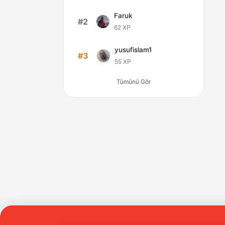
Faruk
#2
62 XP
yusufislam1
#3
55 XP
Tümünü Gör