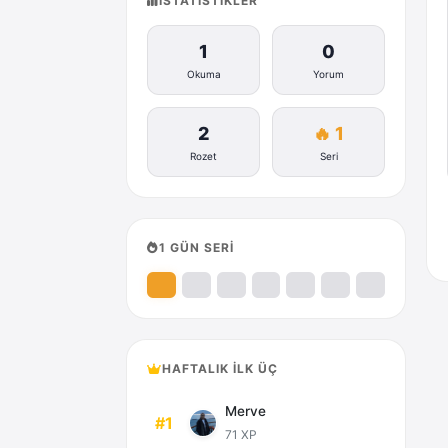
İSTATISTIKLER
1
0
Okuma
Yorum
2
🔥 1
Rozet
Seri
1 GÜN SERİ
HAFTALIK İLK ÜÇ
Merve
#1
71 XP