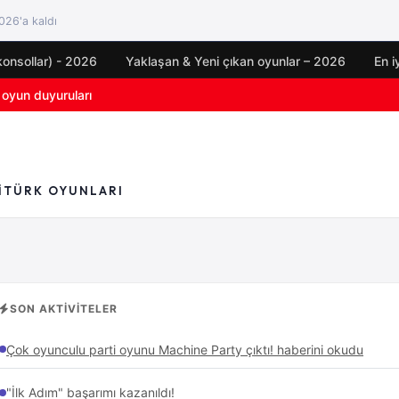
26'a kaldı
konsollar) - 2026
Yaklaşan & Yeni çıkan oyunlar – 2026
En i
oyun duyuruları
için çıkış tarihi açıklandı
I
TÜRK OYUNLARI
SON AKTIVITELER
Çok oyunculu parti oyunu Machine Party çıktı! haberini okudu
"İlk Adım" başarımı kazanıldı!