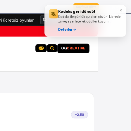
Sayfaya git
×
Kodeks geri döndü!
Kodeks ile günlük quizleri çözün! Listede
Giriş Yap
yi ücretsiz oyunlar
zirveye yerleşerek ödüller kazanın.
Detaylar →
OG
CREATIVE
+2,50