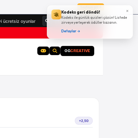
Sayfaya git
×
Kodeks geri döndü!
Kodeks ile günlük quizleri çözün! Listede
Giriş Yap
yi ücretsiz oyunlar
zirveye yerleşerek ödüller kazanın.
Detaylar →
OG
CREATIVE
+2,50