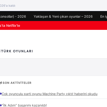
26'a kaldı
konsollar) - 2026
Yaklaşan & Yeni çıkan oyunlar – 2026
En i
'ta Netflix'te
oyun duyuruları
I
TÜRK OYUNLARI
SON AKTIVITELER
Çok oyunculu parti oyunu Machine Party çıktı! haberini okudu
"İlk Adım" başarımı kazanıldı!