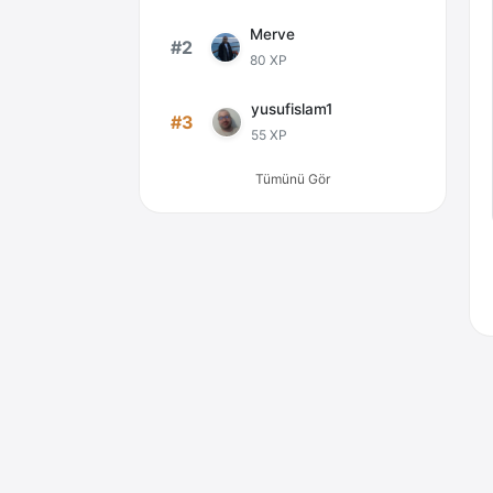
Merve
#2
80 XP
yusufislam1
#3
55 XP
Tümünü Gör