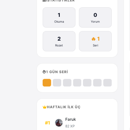
İSTATISTIKLER
1
0
Okuma
Yorum
2
🔥 1
Rozet
Seri
1 GÜN SERİ
HAFTALIK İLK ÜÇ
Faruk
#1
82 XP