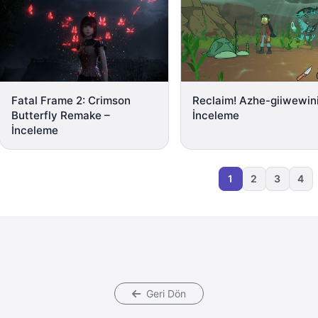
Fatal Frame 2: Crimson
Reclaim! Azhe-giiwewin
Butterfly Remake –
İnceleme
İnceleme
1
2
3
4
Geri Dön