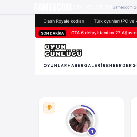
GAMESCOM
18g 21:38:09
Gamescom 20
Clash Royale kodları
Türk oyunları (PC ve 
GTA 6 detaylı tanıtımı 27 Ağustos
San Diego Comic-Con 2026 tüm 
SON DAKİKA
OYUNLAR
HABER
GALERI
REHBER
DERG
1