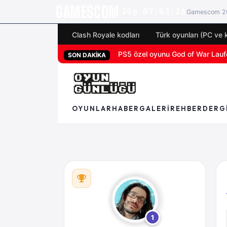
GAMESCOM
20g 07:03:25
Gamescom 20
Clash Royale kodları
Türk oyunları (PC ve 
PS5 özel oyunu God of War Laufey 
SON DAKİKA
OYUNLAR
HABER
GALERI
REHBER
DERG
1