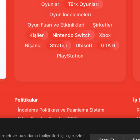
Oyunlar
Türk Oyunları
Oyun İncelemeleri
Oyun Fuarı ve Etkinlikleri
Şirketler
Kişiler
Nintendo Switch
Xbox
Nişancı
Strateji
Ubisoft
GTA 6
PlayStation
Politikalar
İş 
İnceleme Politikası ve Puanlama Sistemi
R
Sıkça Sorulan Sorular (SSS)
M
Alıntı ve Yeniden Kullanım Politikası
R
tirmek ve pazarlama faaliyetleri için çerezler
Site Kullanım Koşulları (Yasal Uyarı)
Kabul Et
Red