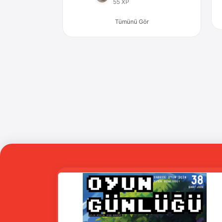
55 XP
Tümünü Gör