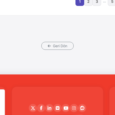
...
1
2
3
5
Geri Dön