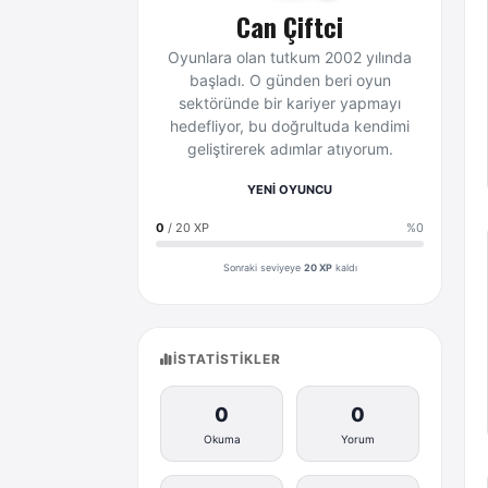
Can Çiftci
Oyunlara olan tutkum 2002 yılında
başladı. O günden beri oyun
sektöründe bir kariyer yapmayı
hedefliyor, bu doğrultuda kendimi
geliştirerek adımlar atıyorum.
YENİ OYUNCU
0
/ 20 XP
%0
Sonraki seviyeye
20 XP
kaldı
İSTATISTIKLER
0
0
Okuma
Yorum