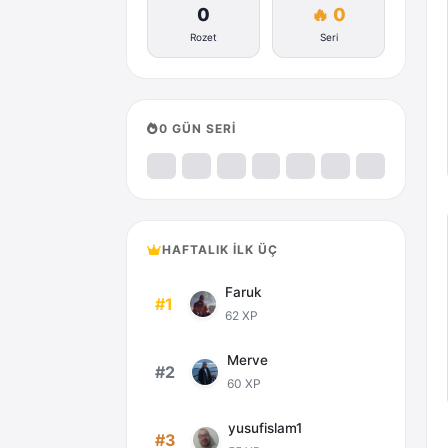
0
🔥 0
Rozet
Seri
0 GÜN SERİ
HAFTALIK İLK ÜÇ
Faruk
#1
62 XP
Merve
#2
60 XP
yusufislam1
#3