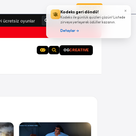
Sayfaya git
×
Kodeks geri döndü!
Kodeks ile günlük quizleri çözün! Listede
Giriş Yap
yi ücretsiz oyunlar
zirveye yerleşerek ödüller kazanın.
Detaylar →
OG
CREATIVE