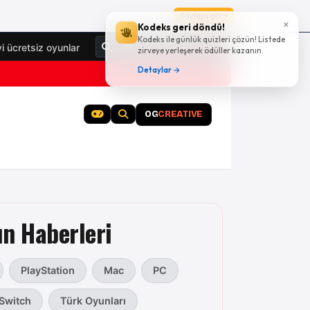
Sayfaya git
×
Kodeks geri döndü!
Kodeks ile günlük quizleri çözün! Listede
Giriş Yap
yi ücretsiz oyunlar
zirveye yerleşerek ödüller kazanın.
Detaylar →
OG
CREATIVE
n Haberleri
PlayStation
Mac
PC
Switch
Türk Oyunları
Oyun Günlüğü oyun haberleri kategorisinde; AAA yapı