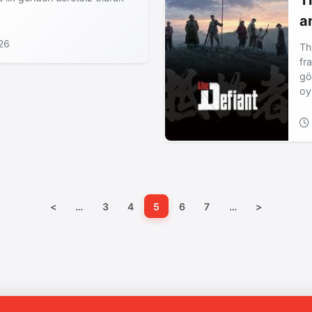
T
a
26
Th
fr
gö
oy
<
…
3
4
5
6
7
…
>