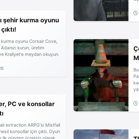
ı şehir kurma oyunu
çıktı!
r kurma oyunu Corsair Cove,
. Adanızı kurun, üretim
Ç
n ve Kraliyet'e meydan okuyun.
M
26
Bu
Pa
ka
ya
er, PC ve konsollar
tı
lı extraction ARPG'si Mistfall
esil konsollar için çıktı. Oyun
ilk günden ücretsiz olarak