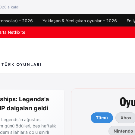
26'a kaldı
konsollar) - 2026
Yaklaşan & Yeni çıkan oyunlar – 2026
En i
'ta Netflix'te
oyun duyuruları
I
TÜRK OYUNLARI
Oyu
ships: Legends'a
P dalgaları geldi
Tümü
Xbox
: Legends'ın ağustos
 günü ödülleri, beş haftalık
Nintendo 
rn silahlarla dolu sınırlı