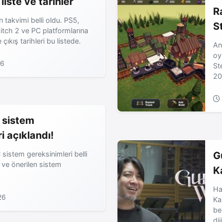
liste ve tarihler
R
takvimi belli oldu. PS5,
S
tch 2 ve PC platformlarına
çıkış tarihleri bu listede.
An
oy
26
St
20
 sistem
i açıklandı!
sistem gereksinimleri belli
G
 ve önerilen sistem
K
Ha
26
Ka
be
di