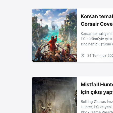
Korsan temal
Corsair Cove 
Korsan temalı şehi
1.0 sürümüyle çıktı
zincirleri oluşturu
31 Temmuz 20
Mistfall Hunt
için çıkış yap
Bellring Games imza
Hunter, PC ve yeni n
Xbox Game Pass'te 