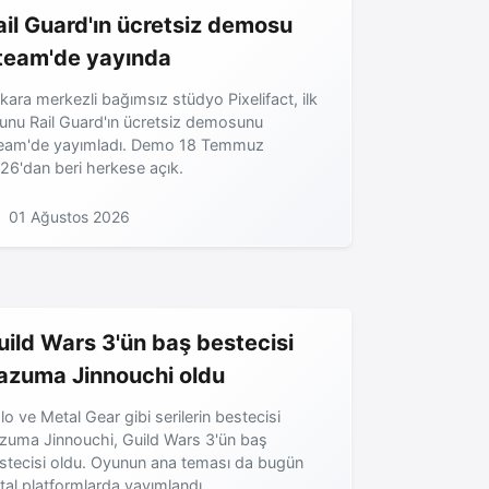
ail Guard'ın ücretsiz demosu
team'de yayında
kara merkezli bağımsız stüdyo Pixelifact, ilk
unu Rail Guard'ın ücretsiz demosunu
eam'de yayımladı. Demo 18 Temmuz
26'dan beri herkese açık.
01 Ağustos 2026
uild Wars 3'ün baş bestecisi
azuma Jinnouchi oldu
lo ve Metal Gear gibi serilerin bestecisi
zuma Jinnouchi, Guild Wars 3'ün baş
stecisi oldu. Oyunun ana teması da bugün
jital platformlarda yayımlandı.