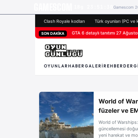
GAMESCOM
18g 23:51:29
Gamescom 20
Clash Royale kodları
Türk oyunları (PC ve 
GTA 6 detaylı tanıtımı 27 Ağustos
San Diego Comic-Con 2026 tüm 
SON DAKİKA
OYUNLAR
HABER
GALERI
REHBER
DERG
World of War
füzeler ve EM
World of Warships
güncellemesi doğum
yeni harekat ve mode