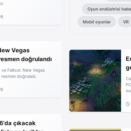
or.
Oyun endüstrisi habe
26
Mobil oyunlar
VR
 New Vegas
E
resmen doğrulandı
g
3 ve Fallout: New Vegas
i resmen doğruladı.
Ca
PC
26
mi
6’da çıkacak