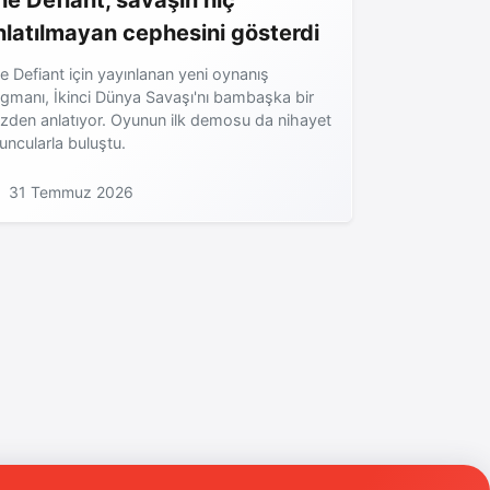
he Defiant, savaşın hiç
nlatılmayan cephesini gösterdi
e Defiant için yayınlanan yeni oynanış
agmanı, İkinci Dünya Savaşı'nı bambaşka bir
zden anlatıyor. Oyunun ilk demosu da nihayet
uncularla buluştu.
31 Temmuz 2026