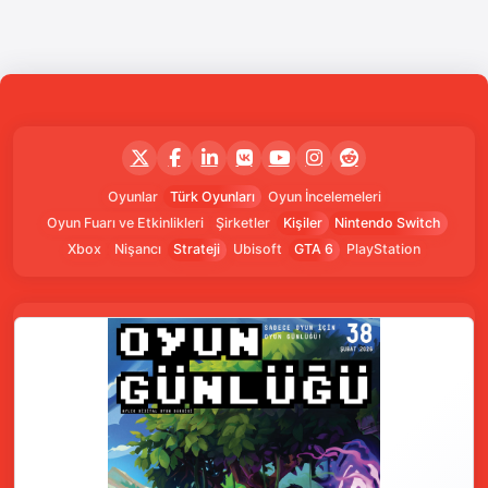
Oyunlar
Türk Oyunları
Oyun İncelemeleri
Oyun Fuarı ve Etkinlikleri
Şirketler
Kişiler
Nintendo Switch
Xbox
Nişancı
Strateji
Ubisoft
GTA 6
PlayStation