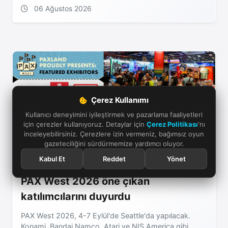
06 Ağustos 2026
Çerez Kullanımı
Kullanıcı deneyimini iyileştirmek ve pazarlama faaliyetleri
için çerezler kullanıyoruz. Detaylar için
Çerez Politikası
'nı
inceleyebilirsiniz. Çerezlere izin vermeniz, bağımsız oyun
gazeteciliğini sürdürmemize yardımcı oluyor.
Kabul Et
Reddet
Yönet
PAX West 2026 öne çıkan
katılımcılarını duyurdu
PAX West 2026, 4-7 Eylül'de Seattle'da yapılacak.
Konami, Bandai Namco, Atari ve NIS America gibi