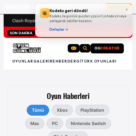
GAMESCOM
16g 15:09:41
Sayfaya git
×
Kodeks geri döndü!
Kodeks ile günlük quizleri çözün! Listede zirveye
Clash Royale kodları
Türk oyunları (PC ve konsollar) - 20
yerleşerek ödüller kazanın.
Detaylar →
San Diego Comic-Con 2026 tüm oyun duyuruları
SON DAKİKA
OG
CREATIVE
OYUNLAR
GALERI
REHBER
DERGI
TÜRK OYUNLARI
Oyun Haberleri
Tümü
Xbox
PlayStation
Mac
PC
Nintendo Switch