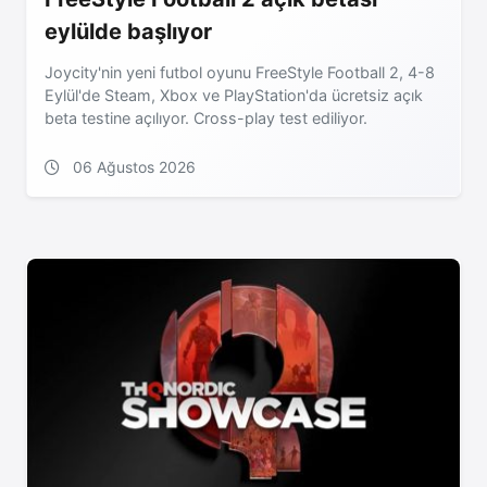
eylülde başlıyor
Joycity'nin yeni futbol oyunu FreeStyle Football 2, 4-8
Eylül'de Steam, Xbox ve PlayStation'da ücretsiz açık
beta testine açılıyor. Cross-play test ediliyor.
06 Ağustos 2026