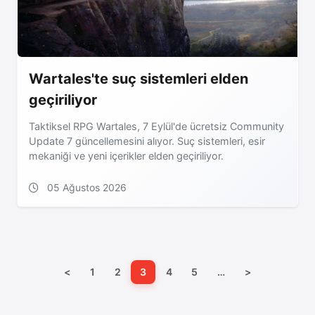
Wartales'te suç sistemleri elden
geçiriliyor
Taktiksel RPG Wartales, 7 Eylül'de ücretsiz Community
Update 7 güncellemesini alıyor. Suç sistemleri, esir
mekaniği ve yeni içerikler elden geçiriliyor.
05 Ağustos 2026
<
1
2
3
4
5
…
>