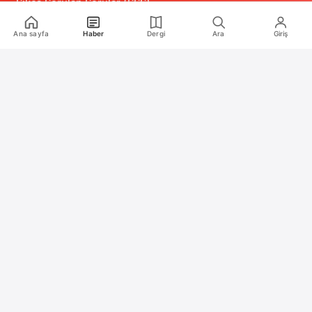
Sıkça Sorulan Sorular (SSS)
Alıntı ve Yeniden Kullanım Politikası
Ana sayfa
Haber
Dergi
Ara
Giriş
Site Kullanım Koşulları (Yasal Uyarı)
Gizlilik Politikası
Çerez (Cookie) Aydınlatma Metni
Hukuka Aykırılık Bildirimi
İş Birlikleri
Reklam
Medya Kiti
RSS Feeds
2020 – 2026 Oyun Günlüğü. Tüm hakları saklıdır.
Türkiye'nin bağımsız oyun medya platformu
Türkiye'nin oyun medya platformu Oyun Günlüğü ile son dakik