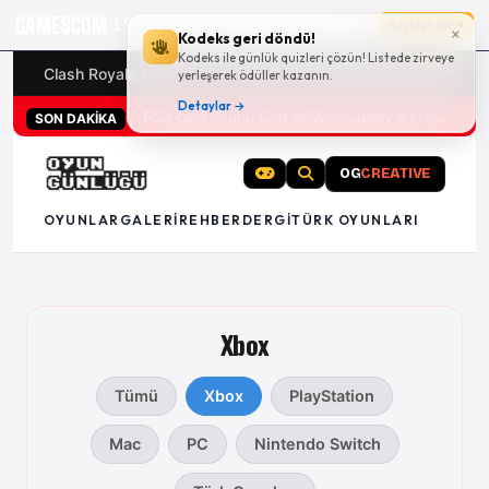
GAMESCOM
19g 20:52:47
Sayfaya git
×
Kodeks geri döndü!
Kodeks ile günlük quizleri çözün! Listede zirveye
Clash Royale kodları
Türk oyunları (PC ve konsollar) - 20
yerleşerek ödüller kazanın.
Detaylar →
PS5 özel oyunu God of War Laufey için çıkış tarihi açıklandı
SON DAKİKA
OG
CREATIVE
OYUNLAR
GALERI
REHBER
DERGI
TÜRK OYUNLARI
Xbox
Tümü
Xbox
PlayStation
Mac
PC
Nintendo Switch