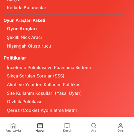
Katkıda Bulunanlar
Oyun Araçları Paketi
Oyun Araçları
Şekilli Nick Aracı
Nişangah Oluşturucu
Politikalar
İnceleme Politikası ve Puanlama Sistemi
Sıkça Sorulan Sorular (SSS)
Alıntı ve Yeniden Kullanım Politikası
Site Kullanım Koşulları (Yasal Uyarı)
Gizlilik Politikası
Çerez (Cookie) Aydınlatma Metni
Hukuka Aykırılık Bildirimi
İş Birlikleri
Ana sayfa
Haber
Dergi
Ara
Giriş