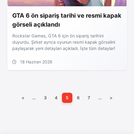
GTA 6 ön sipariş tarihi ve resmi kapak
görseli açıklandı
Rockstar Games, GTA 6 için ön sipariş tarihini
duyurdu. Şirket ayrıca oyunun resmi kapak görselini
paylaşarak yeni detayları açıkladı. İşte tüm detaylar!
18 Haziran 2026
<
…
3
4
5
6
7
…
>