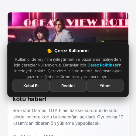
Çerez Kullanımı
Kullanıcı deneyimini iyileştirmek ve pazarlama faaliyetleri
için çerezler kullanıyoruz. Detaylar için
Çerez Politikası
'nı
inceleyebilirsiniz. Çerezlere izin vermeniz, bağımsız oyun
gazeteciliğini sürdürmemize yardımcı oluyor.
Kabul Et
Reddet
Yönet
GTA 6 fiziksel sürümü bekleyenlere
kötü haber!
Rockstar Games, GTA 6'nın fiziksel sürümünde kutu
içinde indirme kodu bulunacağını açıkladı. Oyuncular 12
Kasım'dan itibaren ön yükleme yapabilecek.