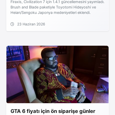
Firaxis, Civilization 7 için 1.4.1 güncellemesini yayımladı.
Brush and Blade paketiyle Toyotomi Hideyoshi ve
Heian/Sengoku Japonya medeniyetleri eklendi.
23 Haziran 2026
GTA 6 fiyatı için ön siparişe günler