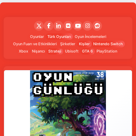
Oyunlar
Türk Oyunları
Oyun İncelemeleri
Oyun Fuarı ve Etkinlikleri
Şirketler
Kişiler
Nintendo Switch
Xbox
Nişancı
Strateji
Ubisoft
GTA 6
PlayStation