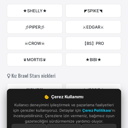
★SHELLY★
◤SPIKE◥
彡PIPER彡
⚔EDGAR⚔
☠CROW☠
【BS】PRO
♛MORTIS♛
★BIBI★
Kız Brawl Stars nickleri
♡EMZ♡
★JESSIE★
Çerez Kullanımı
Kullanıcı deneyimini iyileştirmek ve pazarlama faaliyetleri
彡COLT彡
♛AMBER♛
için çerezler kullanıyoruz. Detaylar için
Çerez Politikası
'nı
inceleyebilirsiniz. Çerezlere izin vermeniz, bağımsız oyun
gazeteciliğini sürdürmemize yardımcı oluyor.
✧BO✧
♡PIPER♡