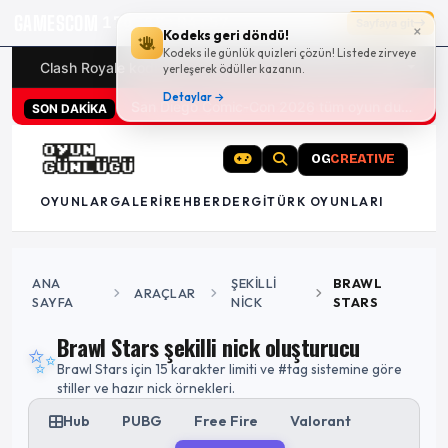
GAMESCOM
17g 18:04:56
Sayfaya git
×
Kodeks geri döndü!
Kodeks ile günlük quizleri çözün! Listede zirveye
Clash Royale kodları
Türk oyunları (PC ve konsollar) - 20
yerleşerek ödüller kazanın.
Detaylar →
San Diego Comic-Con 2026 tüm oyun duyuruları
SON DAKİKA
OG
CREATIVE
OYUNLAR
GALERI
REHBER
DERGI
TÜRK OYUNLARI
ANA
ŞEKILLI
BRAWL
ARAÇLAR
SAYFA
NICK
STARS
Brawl Stars şekilli nick oluşturucu
✨
Brawl Stars için 15 karakter limiti ve #tag sistemine göre
stiller ve hazır nick örnekleri.
Hub
PUBG
Free Fire
Valorant