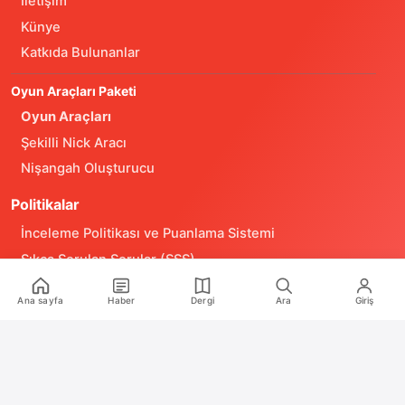
İletişim
Künye
Katkıda Bulunanlar
Oyun Araçları Paketi
Oyun Araçları
Şekilli Nick Aracı
Nişangah Oluşturucu
Politikalar
İnceleme Politikası ve Puanlama Sistemi
Sıkça Sorulan Sorular (SSS)
Alıntı ve Yeniden Kullanım Politikası
Ana sayfa
Haber
Dergi
Ara
Giriş
Site Kullanım Koşulları (Yasal Uyarı)
Gizlilik Politikası
Çerez (Cookie) Aydınlatma Metni
Hukuka Aykırılık Bildirimi