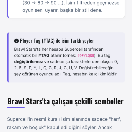
(30 → 60 → 90 …). İsim filtreden geçmezse
oyun seni uyarır, başka bir stil dene.
Player Tag (#TAG) ile isim farklı şeyler
Brawl Stars'ta her hesaba Supercell tarafından
otomatik bir
#TAG
atanır (örnek:
). Bu tag
#9PYLQ8U
değiştirilemez
ve sadece şu karakterlerden oluşur: 0,
2, 8, 9, P, Y, L, Q, G, R, J, C, U, V. Değiştirebileceğin
şey görünen oyuncu adı. Tag, hesabın kalıcı kimliğidir.
Brawl Stars'ta çalışan şekilli semboller
Supercell'in resmi kuralı isim alanında sadece "harf,
rakam ve boşluk" kabul edildiğini söyler. Ancak