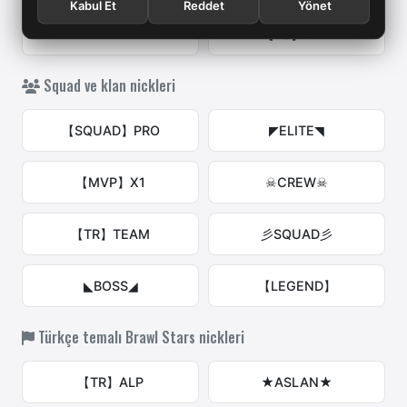
Kabul Et
Reddet
Yönet
★PAM★
【BS】GIRL
Squad ve klan nickleri
【SQUAD】PRO
◤ELITE◥
【MVP】X1
☠CREW☠
【TR】TEAM
彡SQUAD彡
◣BOSS◢
【LEGEND】
Türkçe temalı Brawl Stars nickleri
【TR】ALP
★ASLAN★