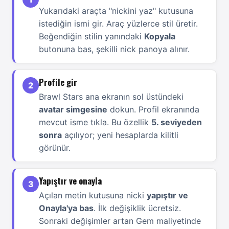
Yukarıdaki araçta "nickini yaz" kutusuna
istediğin ismi gir. Araç yüzlerce stil üretir.
Beğendiğin stilin yanındaki
Kopyala
butonuna bas, şekilli nick panoya alınır.
Profile gir
2
Brawl Stars ana ekranın sol üstündeki
avatar simgesine
dokun. Profil ekranında
mevcut isme tıkla. Bu özellik
5. seviyeden
sonra
açılıyor; yeni hesaplarda kilitli
görünür.
Yapıştır ve onayla
3
Açılan metin kutusuna nicki
yapıştır ve
Onayla'ya bas
. İlk değişiklik ücretsiz.
Sonraki değişimler artan Gem maliyetinde