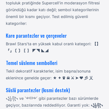
topluluk pratiğinde Supercell'in moderasyon filtresi
göründüğü kadar katı değil; sembol kategorilerinin
önemli bir kısmı geçiyor. Test edilmiş güvenli
kategoriler:
Kare parantezler ve çerçeveler
Brawl Stars'ta en yüksek kabul oranlı kategori:
【】
『』 〘〙 〖〗 ◤◥ ◣◢
Temel süsleme sembolleri
Tekil dekoratif karakterler, isim başına/sonuna
eklenince genelde geçer:
★ ✦ ♛ ☠ ⚔ ➤ ♥ 彡 乂
Süslü parantezler (kısmi destek)
꧁꧂ ve ༺༻ gibi parantezler bazı sürümlerde
geçiyor, bazılarında reddediliyor. Garanti yok:
꧁꧂