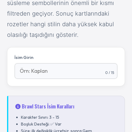
süsleme sembollerinin önemli bir kısmı
filtreden geçiyor. Sonuç kartlarındaki
rozetler hangi stilin daha yüksek kabul
olasılığı taşıdığını gösterir.
İsim Girin
0
/
15
Brawl Stars
İsim Kuralları
Karakter Sınırı:
3
-
15
Boşluk Desteği:
✅ Var
Süre:
ilk değişiklik ücretsiz, sonra Gem