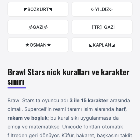
◤BOZKURT◥
☪YILDIZ☪
彡GAZI彡
【TR】GAZİ
★OSMAN★
◣KAPLAN◢
Brawl Stars nick kuralları ve karakter
sınırı
Brawl Stars'ta oyuncu adı
3 ile 15 karakter
arasında
olmalı. Supercell'in resmi tanımı isim alanında
harf,
rakam ve boşluk
; bu kural sıkı uygulanmasa da
emoji ve matematiksel Unicode fontları otomatik
filtreden geri dönüyor. Küfür, hakaret, başkasını taklit