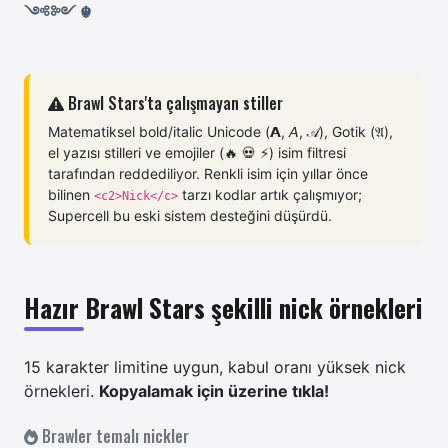
༺༻ ☬
Brawl Stars'ta çalışmayan stiller
Matematiksel bold/italic Unicode (𝗔, 𝘈, 𝒜), Gotik (𝔄),
el yazısı stilleri ve emojiler (🔥 💀 ⚡) isim filtresi
tarafından reddediliyor. Renkli isim için yıllar önce
bilinen
tarzı kodlar artık çalışmıyor;
<c2>Nick</c>
Supercell bu eski sistem desteğini düşürdü.
Hazır Brawl Stars şekilli nick örnekleri
15 karakter limitine uygun, kabul oranı yüksek nick
örnekleri.
Kopyalamak için üzerine tıkla!
Brawler temalı nickler