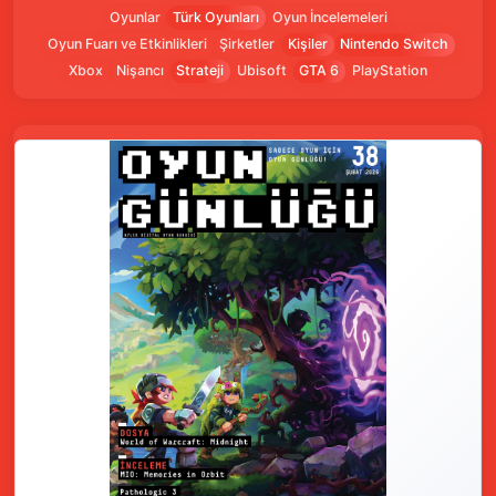
Oyunlar
Türk Oyunları
Oyun İncelemeleri
Oyun Fuarı ve Etkinlikleri
Şirketler
Kişiler
Nintendo Switch
Xbox
Nişancı
Strateji
Ubisoft
GTA 6
PlayStation